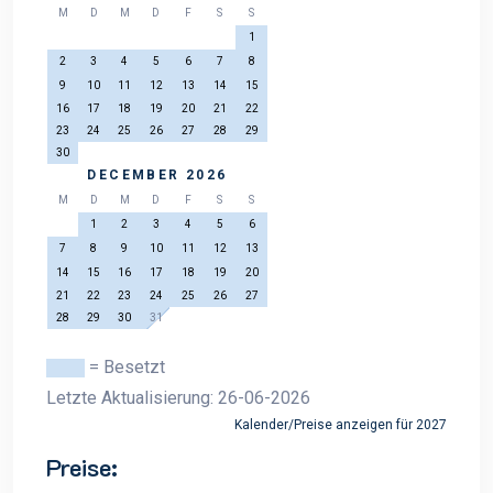
M
D
M
D
F
S
S
1
2
3
4
5
6
7
8
9
10
11
12
13
14
15
16
17
18
19
20
21
22
23
24
25
26
27
28
29
30
DECEMBER 2026
M
D
M
D
F
S
S
1
2
3
4
5
6
7
8
9
10
11
12
13
14
15
16
17
18
19
20
21
22
23
24
25
26
27
28
29
30
31
= Besetzt
Letzte Aktualisierung: 26-06-2026
Kalender/Preise anzeigen für 2027
Preise: