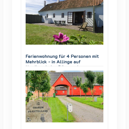
en mit
Ferienwohnung für 4 Personen mit
Ferien
Mehrblick - in Allinge auf
Mehrbli
Nordbornholm, Dänemark
Nordbo