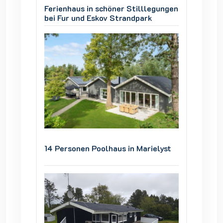
legungen
Ferienhaus in schöner Stilllegungen
Ferienh
k
bei Fur und Eskov Strandpark
bei Fur
ielyst
14 Personen Poolhaus in Marielyst
14 Pers