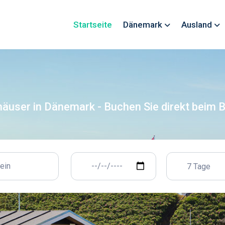
Startseite
Dänemark
Ausland
häuser in Dänemark - Buchen Sie direkt beim B
7 Tage