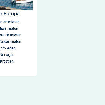
in Europa
anien mieten
alien mieten
kreich mieten
Türkei mieten
 Schweden
 Norwgen
 Kroatien