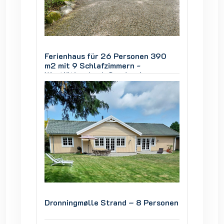
 390
Ferienhaus für 26 Personen 390
Ferien
m2 mit 9 Schlafzimmern -
m2 mit
Westjütland nah Søndervig
Westjü
ersonen
Dronningmølle Strand – 8 Personen
Dronni