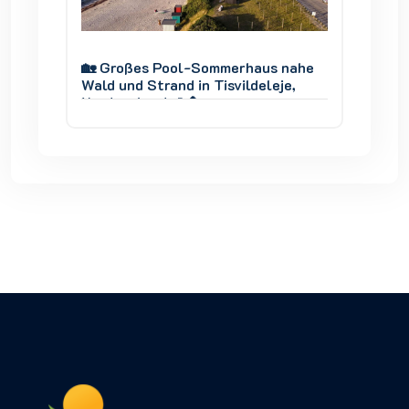
 nahe
🏡 Großes Pool-Sommerhaus nahe
🏡 Gro
je,
Wald und Strand in Tisvildeleje,
Wald un
Nordseeland 🌊🌲
Nordse