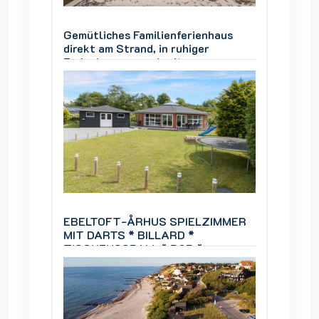
aus
Gemütliches Familienferienhaus
Gemütl
direkt am Strand, in ruhiger
direkt 
Ferienhausgegend, mit
Ferien
ner
Panoramablick über die Genner
Panora
Bucht.
Bucht.
IMMER
EBELTOFT-ÅRHUS SPIELZIMMER
EBELT
MIT DARTS * BILLARD *
MIT DA
TISCHFUSSBALL * BOB *
TISCH
Infrarotsauna.
Infraro