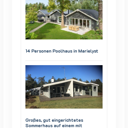
ielyst
14 Personen Poolhaus in Marielyst
14 Pers
Großes, gut eingerichtetes
Großes,
Sommerhaus auf einem mit
Sommer