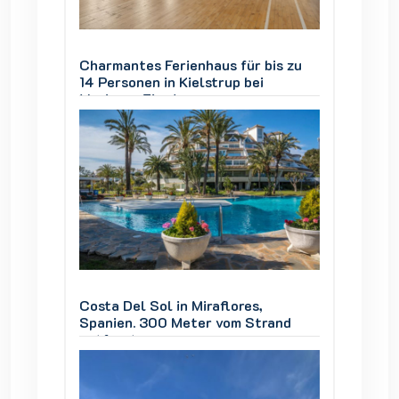
is zu
Charmantes Ferienhaus für bis zu
Charman
14 Personen in Kielstrup bei
14 Pers
Mariager Fjord
Mariage
Costa Del Sol in Miraflores,
Costa D
and
Spanien. 300 Meter vom Strand
Spanie
entfernt
entfer