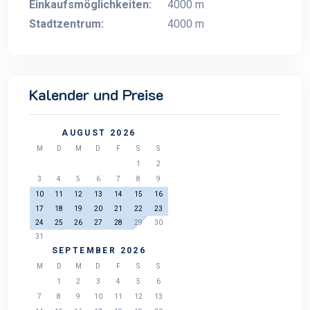
Einkaufsmöglichkeiten:
4000 m
Stadtzentrum:
4000 m
Kalender und Preise
AUGUST 2026
M
D
M
D
F
S
S
1
2
3
4
5
6
7
8
9
10
11
12
13
14
15
16
17
18
19
20
21
22
23
24
25
26
27
28
29
30
31
SEPTEMBER 2026
M
D
M
D
F
S
S
1
2
3
4
5
6
7
8
9
10
11
12
13