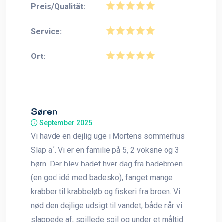
Preis/Qualität:
Service:
Ort:
Søren
September 2025
Vi havde en dejlig uge i Mortens sommerhus
Slap a´. Vi er en familie på 5, 2 voksne og 3
børn. Der blev badet hver dag fra badebroen
(en god idé med badesko), fanget mange
krabber til krabbeløb og fiskeri fra broen. Vi
nød den dejlige udsigt til vandet, både når vi
slappede af, spillede spil og under et måltid.