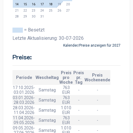
14
15
16
17
18
19
20
21
22
23
24
25
26
27
28
29
30
31
= Besetzt
Letzte Aktualisierung: 30-07-2026
Kalender/Preise anzeigen für 2027
Preise:
Preis
Preis
Preis
Periode
Wescheltag
pro
pr.
Wochenende
Woche
Tag
17.10.2025-
763
Samstag
-
-
03.01.2026
EUR
03.01.2026-
763
Samstag
-
-
28.03.2026
EUR
28.03.2026-
1.010
Samstag
-
-
11.04.2026
EUR
11.04.2026-
763
Samstag
-
-
09.05.2026
EUR
09.05.2026-
1.010
Samstag
-
-
27.06.2026
EUR