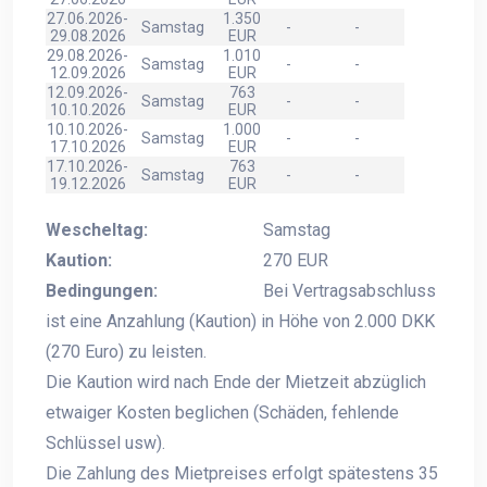
27.06.2026-
1.350
Samstag
-
-
29.08.2026
EUR
29.08.2026-
1.010
Samstag
-
-
12.09.2026
EUR
12.09.2026-
763
Samstag
-
-
10.10.2026
EUR
10.10.2026-
1.000
Samstag
-
-
17.10.2026
EUR
17.10.2026-
763
Samstag
-
-
19.12.2026
EUR
Wescheltag:
Samstag
Kaution:
270 EUR
Bedingungen:
Bei Vertragsabschluss
ist eine Anzahlung (Kaution) in Höhe von 2.000 DKK
(270 Euro) zu leisten.
Die Kaution wird nach Ende der Mietzeit abzüglich
etwaiger Kosten beglichen (Schäden, fehlende
Schlüssel usw).
Die Zahlung des Mietpreises erfolgt spätestens 35