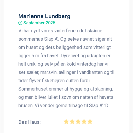
Marianne Lundberg
September 2025
Vi har nydt vores vinterferie i det skønne
sommerhus Slap A’. Og selve navnet siger alt
om huset og dets beliggenhed som vitterligt
ligger 5 m fra havet. Dyrelivet og udsigten er
helt unik, og selv på en kold vinterdag har vi
set sæler, marsvin, ællinger i vandkanten og til
tider flyver fiskehejren sulten forbi.
Sommerhuset emmer af hygge og afslapning,
og man bliver lullet i søvn om natten af havets
brusen. Vi vender gerne tilbage til Slap A’ :D
Das Haus: