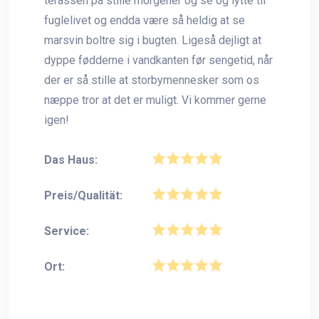
terassen på stille morgener og se og lytte til
fuglelivet og endda være så heldig at se
marsvin boltre sig i bugten. Ligeså dejligt at
dyppe fødderne i vandkanten før sengetid, når
der er så stille at storbymennesker som os
næppe tror at det er muligt. Vi kommer gerne
igen!
Das Haus:
Preis/Qualität:
Service:
Ort: