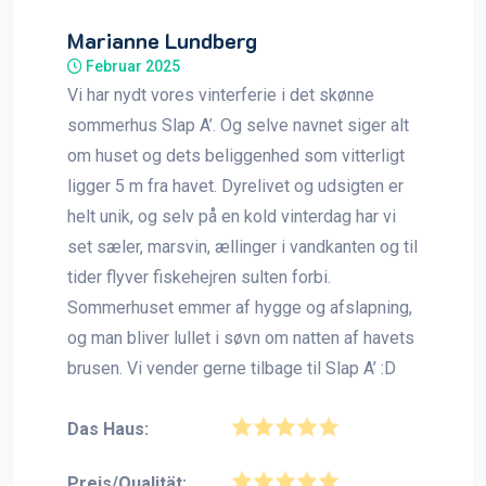
Marianne Lundberg
Februar 2025
Vi har nydt vores vinterferie i det skønne
sommerhus Slap A’. Og selve navnet siger alt
om huset og dets beliggenhed som vitterligt
ligger 5 m fra havet. Dyrelivet og udsigten er
helt unik, og selv på en kold vinterdag har vi
set sæler, marsvin, ællinger i vandkanten og til
tider flyver fiskehejren sulten forbi.
Sommerhuset emmer af hygge og afslapning,
og man bliver lullet i søvn om natten af havets
brusen. Vi vender gerne tilbage til Slap A’ :D
Das Haus:
Preis/Qualität: