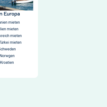
in Europa
anien mieten
alien mieten
kreich mieten
Türkei mieten
 Schweden
 Norwgen
 Kroatien