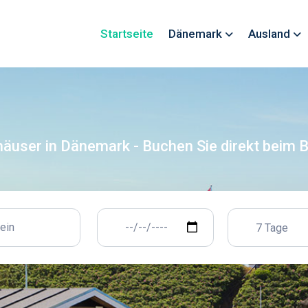
Startseite
Dänemark
Ausland
häuser in Dänemark - Buchen Sie direkt beim B
7 Tage