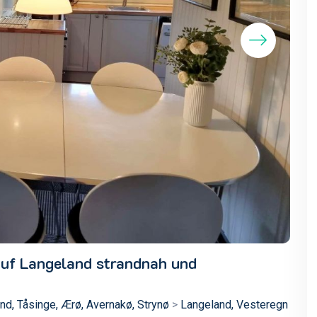
auf Langeland strandnah und
nd, Tåsinge, Ærø, Avernakø, Strynø
>
Langeland, Vesteregn