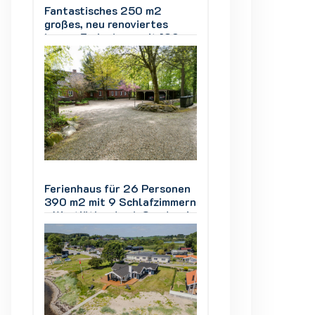
Fantastisches 250 m2
Fantastisches 25
großes, neu renoviertes
großes, neu renov
0-
Luxus-Ferienhaus mit 180-
Luxus-Ferienhaus
Grad-Meerblick
Grad-Meerblick
nen
Ferienhaus für 26 Personen
Ferienhaus für 2
mern
390 m2 mit 9 Schlafzimmern
390 m2 mit 9 Sch
rvig
- Westjütland nah Søndervig
- Westjütland na