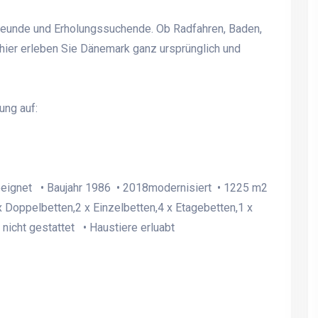
Fantastisches 250 m2
Fantastisches 250 m2
großes, neu renoviertes
großes, neu renoviertes
freunde und Erholungssuchende. Ob Radfahren, Baden,
Luxus-Ferienhaus mit 180-
Luxus-Ferienhaus mit 18
ier erleben Sie Dänemark ganz ursprünglich und
Grad-Meerblick
Grad-Meerblick
ung auf:
eeignet • Baujahr 1986 • 2018modernisiert • 1225 m2
Ferienhaus für 26 Personen
Ferienhaus für 26 Perso
390 m2 mit 9 Schlafzimmern
390 m2 mit 9 Schlafzim
 Doppelbetten,2 x Einzelbetten,4 x Etagebetten,1 x
- Westjütland nah Søndervig
- Westjütland nah Sønde
 nicht gestattet • Haustiere erluabt