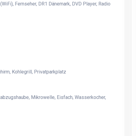
 (WiFi), Fernseher, DR1 Dänemark, DVD Player, Radio
Gemütliches
Gemütliches
Familienferienhaus direkt am
Familienferienhaus direk
Strand, in ruhiger
Strand, in ruhiger
Ferienhausgegend, mit
Ferienhausgegend, mit
Panoramablick über die
Panoramablick über die
Genner Bucht.
Genner Bucht.
rm, Kohlegrill, Privatparkplatz
EBELTOFT-ÅRHUS
EBELTOFT-ÅRHUS
SPIELZIMMER MIT DARTS *
SPIELZIMMER MIT DART
BILLARD * TISCHFUSSBALL
BILLARD * TISCHFUSS
stabzugshaube, Mikrowelle, Eisfach, Wasserkocher,
* BOB * Infrarotsauna.
* BOB * Infrarotsauna.