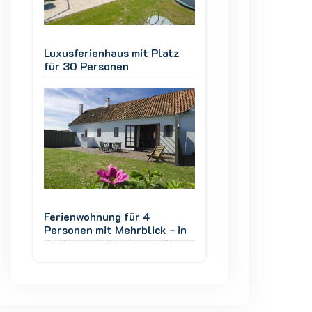
z
Luxusferienhaus mit Platz
Luxusferienhaus m
für 30 Personen
für 30 Personen
Ferienwohnung für 4
Ferienwohnung fü
 in
Personen mit Mehrblick - in
Personen mit Mehr
m,
Allinge auf Nordbornholm,
Allinge auf Nordb
Dänemark
Dänemark