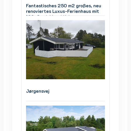
s, neu
Fantastisches 250 m2 großes, neu
Fantas
s mit
renoviertes Luxus-Ferienhaus mit
renovie
180-Grad-Meerblick
180-Gr
Jørgensvej
Jørgen