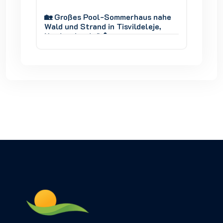
 nahe
🏡 Großes Pool-Sommerhaus nahe
🏡 Gro
je,
Wald und Strand in Tisvildeleje,
Wald un
Nordseeland 🌊🌲
Nordse