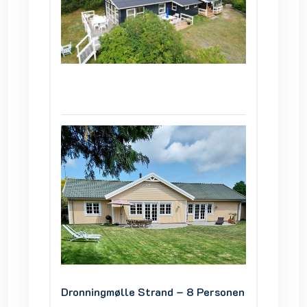
ersonen
Dronningmølle Strand – 8 Personen
Dronni