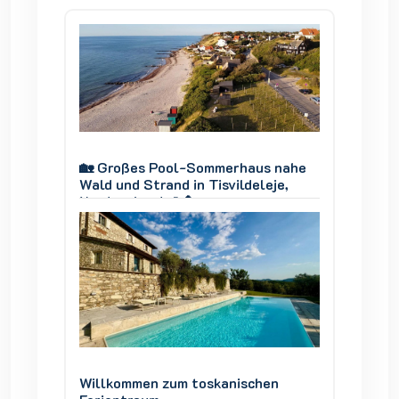
 nahe
🏡 Großes Pool-Sommerhaus nahe
🏡 Gro
je,
Wald und Strand in Tisvildeleje,
Wald un
Nordseeland 🌊🌲
Nordse
en
Willkommen zum toskanischen
Willko