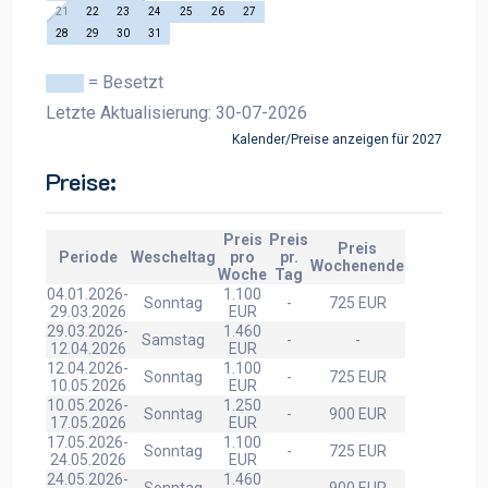
21
22
23
24
25
26
27
28
29
30
31
= Besetzt
Letzte Aktualisierung: 30-07-2026
Kalender/Preise anzeigen für 2027
Preise:
Preis
Preis
Preis
Periode
Wescheltag
pro
pr.
Wochenende
Woche
Tag
04.01.2026-
1.100
Sonntag
-
725 EUR
29.03.2026
EUR
29.03.2026-
1.460
Samstag
-
-
12.04.2026
EUR
12.04.2026-
1.100
Sonntag
-
725 EUR
10.05.2026
EUR
10.05.2026-
1.250
Sonntag
-
900 EUR
17.05.2026
EUR
17.05.2026-
1.100
Sonntag
-
725 EUR
24.05.2026
EUR
24.05.2026-
1.460