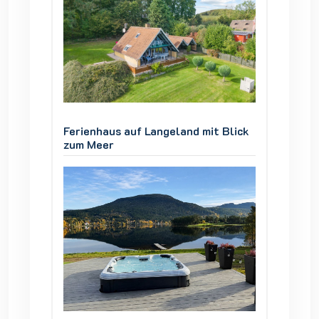
 Blick
Ferienhaus auf Langeland mit Blick
Ferienh
zum Meer
zum Me