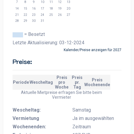
7
8
9
10
11
12
13
14
15
16
17
18
19
20
21
22
23
24
25
26
27
28
29
30
31
= Besetzt
Letzte Aktualisierung: 03-12-2024
Kalender/Preise anzeigen für 2027
Preise:
Preis
Preis
Preis
Periode
Wescheltag
pro
pr.
Wochenende
Woche
Tag
Aktuelle Mietpreise erfragen Sie bitte beim
Vermieter
Wescheltag:
Samstag
Vermietung
Ja im ausgewählten
Wochenenden:
Zeitraum