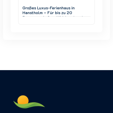
Großes Luxus-Ferienhaus in
Großes
Hanstholm – Für bis zu 20
Hansth
und
Personen, Außen-Whirlpool und
Person
Thy
Blick auf den Nationalpark Thy
Blick a