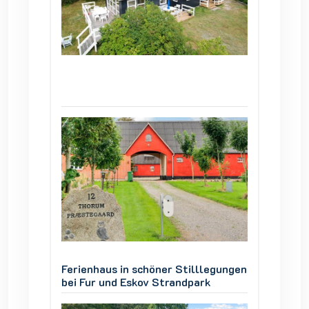
legungen
Ferienhaus in schöner Stilllegungen
Ferienh
k
bei Fur und Eskov Strandpark
bei Fur