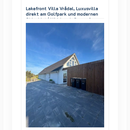
villa
Lakefront Villa Vrådal, Luxusvilla
Lakefro
ernen
direkt am Golfpark und modernen
direkt
 &
Skigebiet | Whirlpool, Sauna &
Skigebi
Seeblick
Seebli