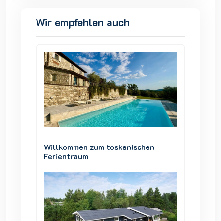
Wir empfehlen auch
en
Willkommen zum toskanischen
Willko
Ferientraum
Ferien