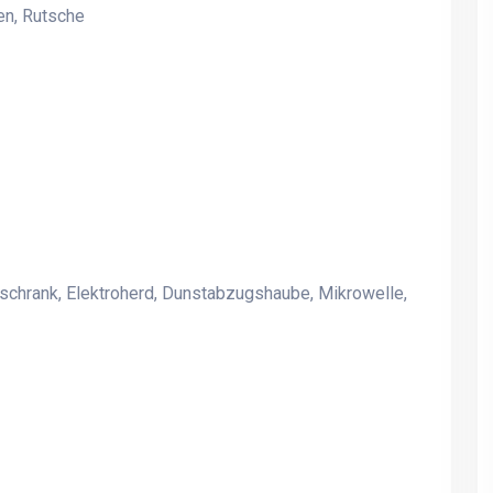
en, Rutsche
Jørgensvej
Jørgensvej
schrank, Elektroherd, Dunstabzugshaube, Mikrowelle,
Luxusferienhaus mit Platz
Luxusferienhaus mit Plat
für 30 Personen
für 30 Personen