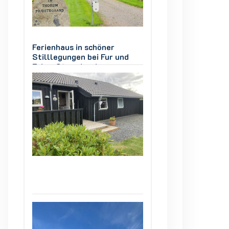
Ferienhaus in schöner
Ferienhaus in sch
d
Stilllegungen bei Fur und
Stilllegungen bei
Eskov Strandpark
Eskov Strandpark