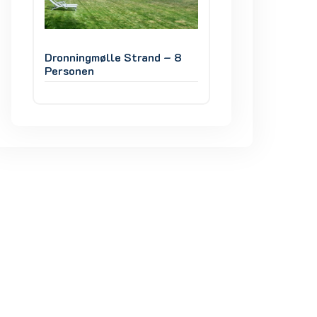
8
Dronningmølle Strand – 8
Dronningmølle St
Personen
Personen