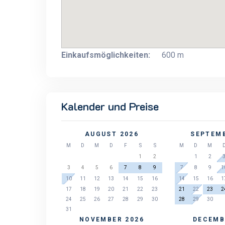
Einkaufsmöglichkeiten:
600 m
Kalender und Preise
AUGUST 2026
SEPTEMB
M
D
M
D
F
S
S
M
D
M
1
2
1
2
3
4
5
6
7
8
9
7
8
9
1
10
11
12
13
14
15
16
14
15
16
1
17
18
19
20
21
22
23
21
22
23
2
24
25
26
27
28
29
30
28
29
30
31
NOVEMBER 2026
DECEMB