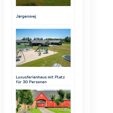
Jørgensvej
Jørgensvej
z
Luxusferienhaus mit Platz
Luxusferienhaus m
für 30 Personen
für 30 Personen