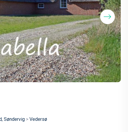
d, Søndervig
>
Vedersø