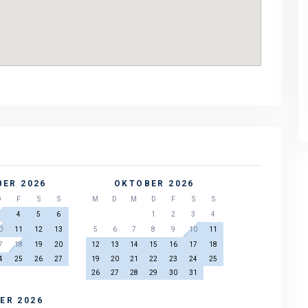
Dronningmølle Strand – 8
Dronningmølle Strand – 
Personen
Personen
ER 2026
OKTOBER 2026
D
F
S
S
M
D
M
D
F
S
S
3
4
5
6
1
2
3
4
0
11
12
13
5
6
7
8
9
10
11
7
18
19
20
12
13
14
15
16
17
18
4
25
26
27
19
20
21
22
23
24
25
26
27
28
29
30
31
ER 2026