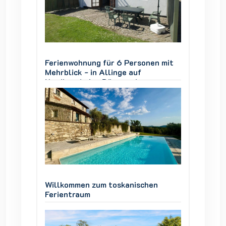
en mit
Ferienwohnung für 6 Personen mit
Ferien
Mehrblick - in Allinge auf
Mehrbli
Nordbornholm, Dänemark
Nordbo
en
Willkommen zum toskanischen
Willko
Ferientraum
Ferien