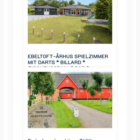
IMMER
EBELTOFT-ÅRHUS SPIELZIMMER
EBELT
MIT DARTS * BILLARD *
MIT DA
TISCHFUSSBALL * BOB *
TISCH
Infrarotsauna.
Infraro