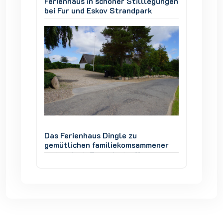
legungen
Ferienhaus in schöner Stilllegungen
Ferienh
k
bei Fur und Eskov Strandpark
bei Fur
Das Ferienhaus Dingle zu
Das Fer
mener
gemütlichen familiekomsammener
gemütl
restauriert, Freundestreffen,
restaur
 Urlaub
Gruppenarbeit und vor allem Urlaub
Gruppe