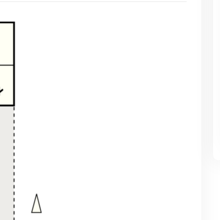
restauriert, Freundestreffen,
restauriert, Freundestref
Gruppenarbeit und vor allem
Gruppenarbeit und vor a
Urlaub
Urlaub
Fantastisches 250 m2
Fantastisches 250 m2
großes, neu renoviertes
großes, neu renoviertes
Luxus-Ferienhaus mit 180-
Luxus-Ferienhaus mit 18
Grad-Meerblick
Grad-Meerblick