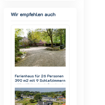
Wir empfehlen auch
nen
Ferienhaus für 26 Personen
Ferienhaus für 2
mern
390 m2 mit 9 Schlafzimmern
390 m2 mit 9 Sch
rvig
- Westjütland nah Søndervig
- Westjütland na