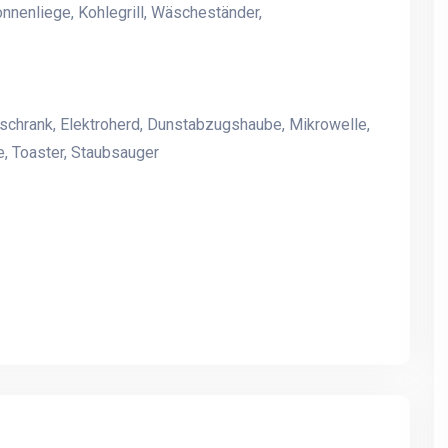
nnenliege, Kohlegrill, Wäscheständer,
schrank, Elektroherd, Dunstabzugshaube, Mikrowelle,
, Toaster, Staubsauger
14 Personen Poolhaus in
14 Personen Poolhaus in
Marielyst
Marielyst
Das Ferienhaus Dingle zu
Das Ferienhaus Dingle zu
gemütlichen
gemütlichen
familiekomsammener
familiekomsammener