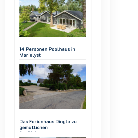
14 Personen Poolhaus in
14 Personen Poolh
Marielyst
Marielyst
Das Ferienhaus Dingle zu
Das Ferienhaus Di
gemütlichen
gemütlichen
familiekomsammener
familiekomsamme