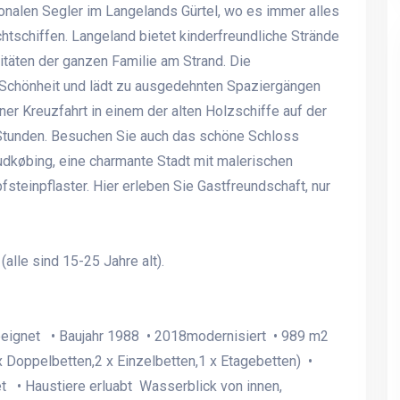
onalen Segler im Langelands Gürtel, wo es immer alles
chtschiffen. Langeland bietet kinderfreundliche Strände
itäten der ganzen Familie am Strand. Die
 Schönheit und lädt zu ausgedehnten Spaziergängen
ner Kreuzfahrt in einem der alten Holzschiffe auf der
 Stunden. Besuchen Sie auch das schöne Schloss
udkøbing, eine charmante Stadt mit malerischen
steinpflaster. Hier erleben Sie Gastfreundschaft, nur
lle sind 15-25 Jahre alt).
Ferienhaus für 26 Personen
Ferienhaus für 26 Perso
390 m2 mit 9 Schlafzimmern
390 m2 mit 9 Schlafzim
- Westjütland nah Søndervig
- Westjütland nah Sønde
eeignet • Baujahr 1988 • 2018modernisiert • 989 m2
 Doppelbetten,2 x Einzelbetten,1 x Etagebetten) •
et • Haustiere erluabt Wasserblick von innen,