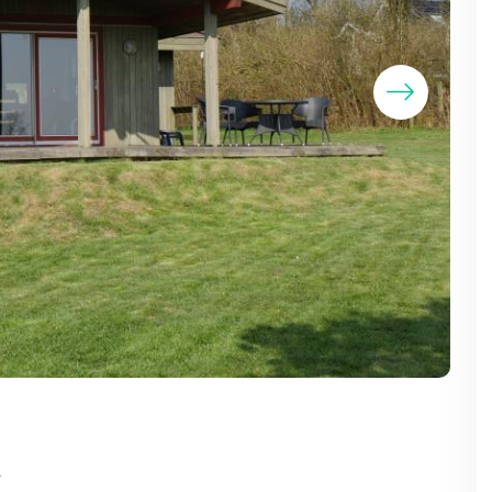
Ferie
k