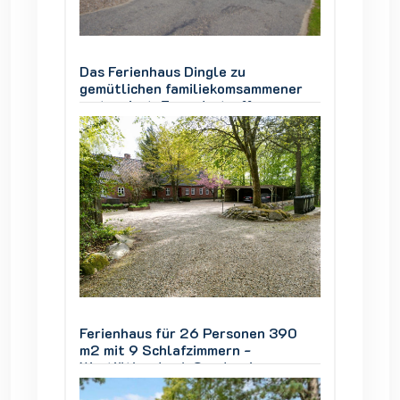
Das Ferienhaus Dingle zu
Das Fer
mener
gemütlichen familiekomsammener
gemütl
restauriert, Freundestreffen,
restaur
 Urlaub
Gruppenarbeit und vor allem Urlaub
Gruppe
 390
Ferienhaus für 26 Personen 390
Ferien
m2 mit 9 Schlafzimmern -
m2 mit
Westjütland nah Søndervig
Westjü