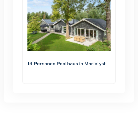
ielyst
14 Personen Poolhaus in Marielyst
14 Pers