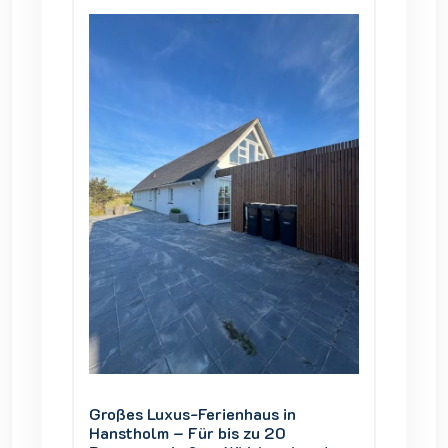
Nordbornholm, Dänemark
Nordbo
Großes Luxus-Ferienhaus in
Großes
Hanstholm – Für bis zu 20
Hansth