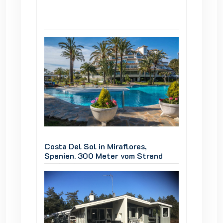
Costa Del Sol in Miraflores,
Costa D
and
Spanien. 300 Meter vom Strand
Spanie
entfernt
entfer