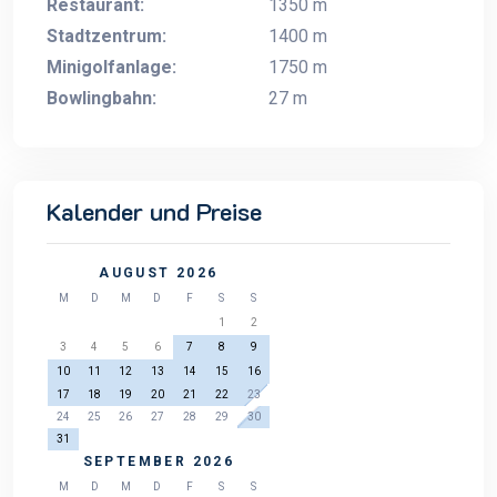
Restaurant:
1350 m
Stadtzentrum:
1400 m
Minigolfanlage:
1750 m
Bowlingbahn:
27 m
Kalender und Preise
AUGUST 2026
M
D
M
D
F
S
S
1
2
3
4
5
6
7
8
9
10
11
12
13
14
15
16
17
18
19
20
21
22
23
24
25
26
27
28
29
30
31
SEPTEMBER 2026
M
D
M
D
F
S
S