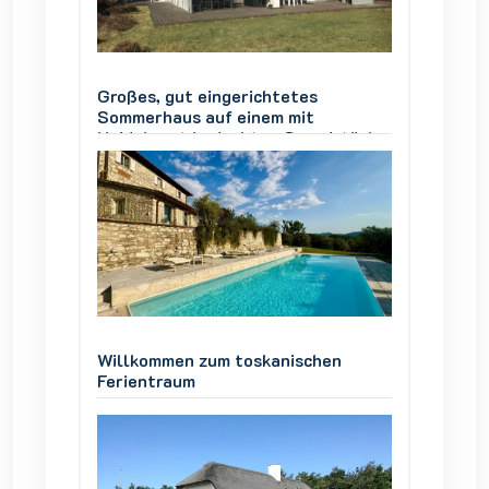
Großes, gut eingerichtetes
Großes,
Sommerhaus auf einem mit
Sommer
stück,
Heidekraut bedeckten Grundstück,
Heidek
Vesterø Læsø, 4 Zimmer, 8
Vester
Personen
Person
en
Willkommen zum toskanischen
Willko
Ferientraum
Ferien