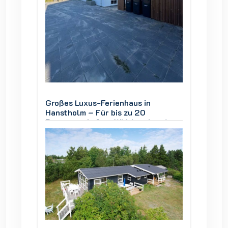
Großes Luxus-Ferienhaus in
Großes
Hanstholm – Für bis zu 20
Hansth
und
Personen, Außen-Whirlpool und
Person
Thy
Blick auf den Nationalpark Thy
Blick a