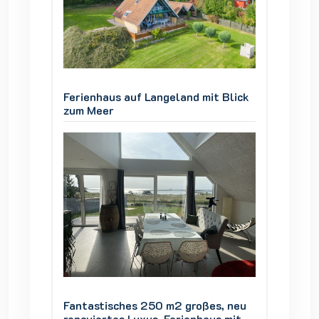
 Blick
Ferienhaus auf Langeland mit Blick
Ferienh
zum Meer
zum Me
s, neu
Fantastisches 250 m2 großes, neu
Fantas
s mit
renoviertes Luxus-Ferienhaus mit
renovie