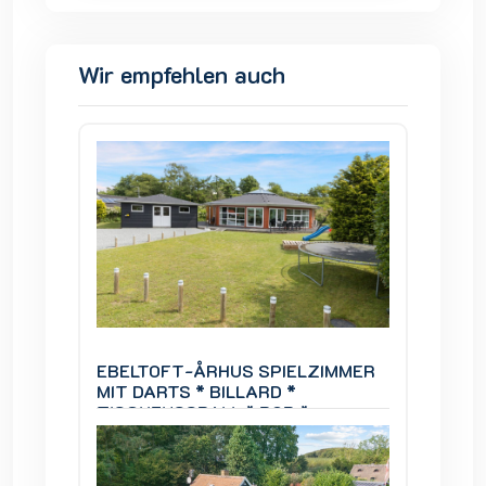
Wir empfehlen auch
IMMER
EBELTOFT-ÅRHUS SPIELZIMMER
EBELT
MIT DARTS * BILLARD *
MIT DA
TISCHFUSSBALL * BOB *
TISCH
Infrarotsauna.
Infraro