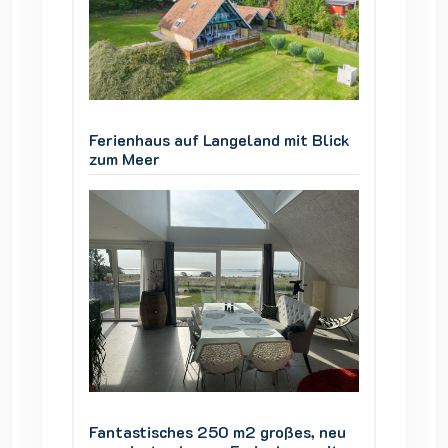
 Blick
Ferienhaus auf Langeland mit Blick
Ferienh
zum Meer
zum Me
s, neu
Fantastisches 250 m2 großes, neu
Fantas