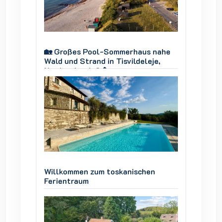
 nahe
🏡 Großes Pool-Sommerhaus nahe
🏡 Gro
je,
Wald und Strand in Tisvildeleje,
Wald un
Nordseeland 🌊🌲
Nordse
en
Willkommen zum toskanischen
Willko
Ferientraum
Ferien