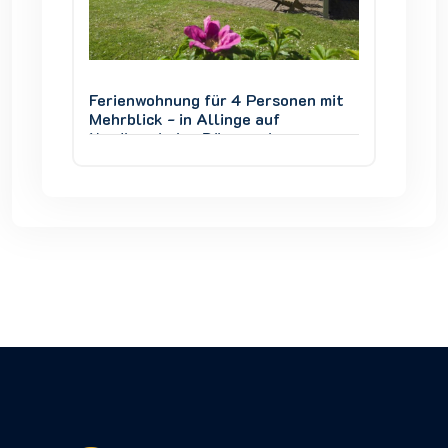
en mit
Ferienwohnung für 4 Personen mit
Ferien
Mehrblick - in Allinge auf
Mehrbli
Nordbornholm, Dänemark
Nordbo