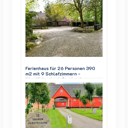
 390
Ferienhaus für 26 Personen 390
Ferien
m2 mit 9 Schlafzimmern -
m2 mit
Westjütland nah Søndervig
Westjü