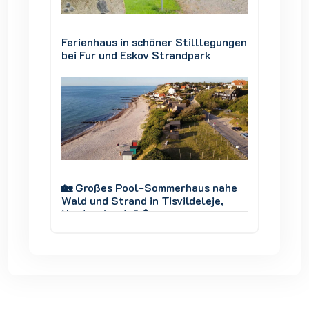
legungen
Ferienhaus in schöner Stilllegungen
Ferienh
k
bei Fur und Eskov Strandpark
bei Fur
 nahe
🏡 Großes Pool-Sommerhaus nahe
🏡 Gro
je,
Wald und Strand in Tisvildeleje,
Wald un
Nordseeland 🌊🌲
Nordse