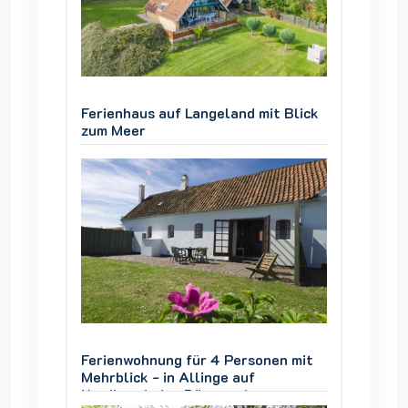
 Blick
Ferienhaus auf Langeland mit Blick
Ferienh
zum Meer
zum Me
en mit
Ferienwohnung für 4 Personen mit
Ferien
Mehrblick - in Allinge auf
Mehrbli
Nordbornholm, Dänemark
Nordbo