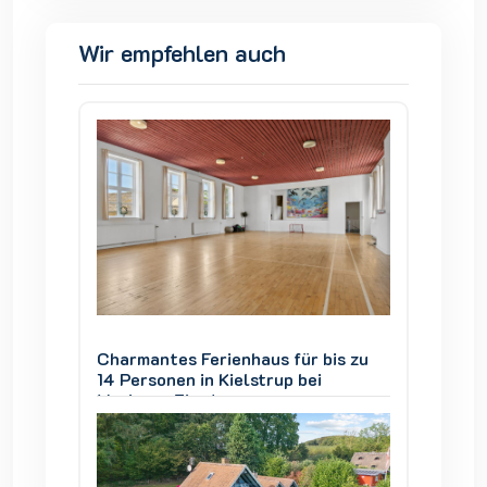
Wir empfehlen auch
is zu
Charmantes Ferienhaus für bis zu
Charman
14 Personen in Kielstrup bei
14 Pers
Mariager Fjord
Mariage