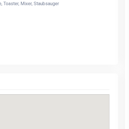
, Toaster, Mixer, Staubsauger
Willkommen zum
Willkommen zum
toskanischen Ferientraum
toskanischen Ferientrau
Jørgensvej
Jørgensvej