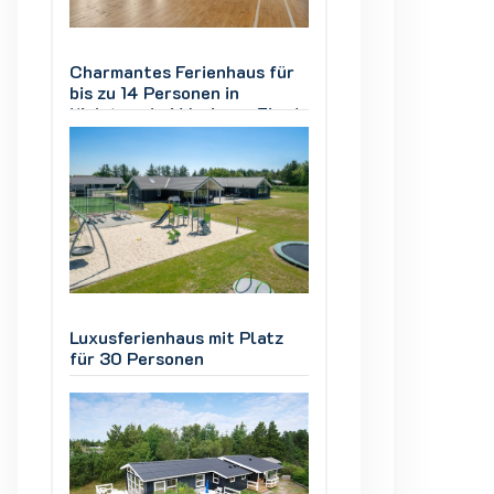
ür
Charmantes Ferienhaus für
Charmantes Ferie
bis zu 14 Personen in
bis zu 14 Personen
ord
Kielstrup bei Mariager Fjord
Kielstrup bei Mari
z
Luxusferienhaus mit Platz
Luxusferienhaus m
für 30 Personen
für 30 Personen