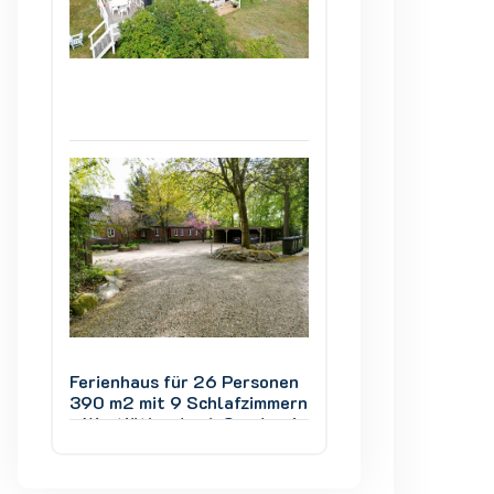
nen
Ferienhaus für 26 Personen
Ferienhaus für 2
mern
390 m2 mit 9 Schlafzimmern
390 m2 mit 9 Sch
rvig
- Westjütland nah Søndervig
- Westjütland na