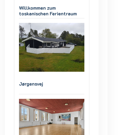
Willkommen zum
Willkommen zum
m
toskanischen Ferientraum
toskanischen Fer
Jørgensvej
Jørgensvej