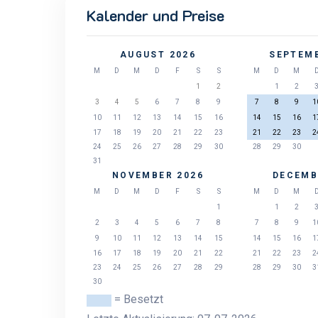
Kalender und Preise
AUGUST 2026
SEPTEMB
M
D
M
D
F
S
S
M
D
M
1
2
1
2
3
4
5
6
7
8
9
7
8
9
1
10
11
12
13
14
15
16
14
15
16
1
17
18
19
20
21
22
23
21
22
23
2
24
25
26
27
28
29
30
28
29
30
31
NOVEMBER 2026
DECEMB
M
D
M
D
F
S
S
M
D
M
1
1
2
2
3
4
5
6
7
8
7
8
9
1
9
10
11
12
13
14
15
14
15
16
1
16
17
18
19
20
21
22
21
22
23
2
23
24
25
26
27
28
29
28
29
30
3
30
= Besetzt