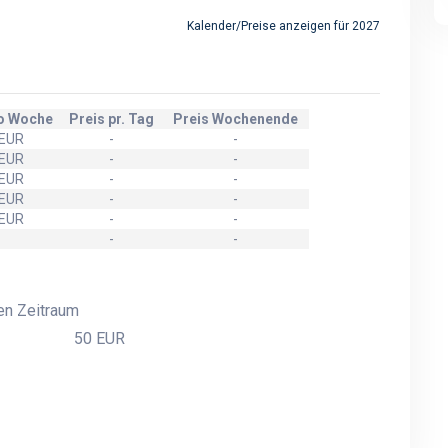
Kalender/Preise anzeigen für 2027
ro Woche
Preis pr. Tag
Preis Wochenende
 EUR
-
-
 EUR
-
-
 EUR
-
-
 EUR
-
-
 EUR
-
-
-
-
en Zeitraum
50 EUR