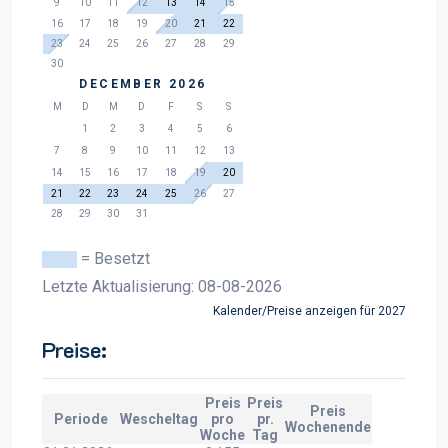
9
10
11
12
13
14
15
16
17
18
19
20
21
22
23
24
25
26
27
28
29
30
DECEMBER 2026
M
D
M
D
F
S
S
1
2
3
4
5
6
7
8
9
10
11
12
13
14
15
16
17
18
19
20
21
22
23
24
25
26
27
28
29
30
31
= Besetzt
Letzte Aktualisierung: 08-08-2026
Kalender/Preise anzeigen für 2027
Preise:
Preis
Preis
Preis
Periode
Wescheltag
pro
pr.
Wochenende
Woche
Tag