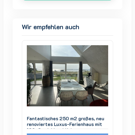
Wir empfehlen auch
s, neu
Fantastisches 250 m2 großes, neu
Fantas
s mit
renoviertes Luxus-Ferienhaus mit
renovie
180-Grad-Meerblick
180-Gr