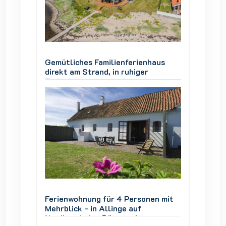
aus
Gemütliches Familienferienhaus
Gemütl
direkt am Strand, in ruhiger
direkt 
Ferienhausgegend, mit
Ferien
ner
Panoramablick über die Genner
Panora
Bucht.
Bucht.
en mit
Ferienwohnung für 4 Personen mit
Ferien
Mehrblick - in Allinge auf
Mehrbli
Nordbornholm, Dänemark
Nordbo