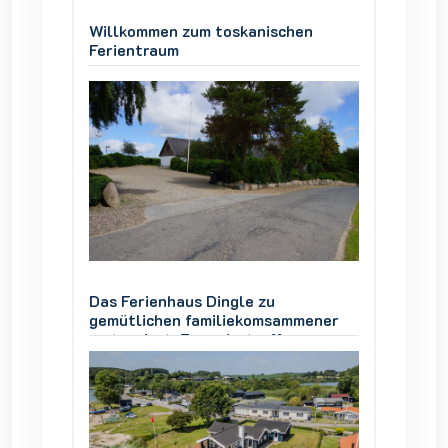
en
Willkommen zum toskanischen
Willko
Ferientraum
Ferien
Das Ferienhaus Dingle zu
Das Fer
mener
gemütlichen familiekomsammener
gemütl
restauriert, Freundestreffen,
restaur
 Urlaub
Gruppenarbeit und vor allem Urlaub
Gruppe