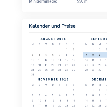
Minigolfanlage:
550 m
Kalender und Preise
AUGUST 2026
SEPTEMB
M
D
M
D
F
S
S
M
D
M
1
2
1
2
3
4
5
6
7
8
9
7
8
9
1
10
11
12
13
14
15
16
14
15
16
1
17
18
19
20
21
22
23
21
22
23
2
24
25
26
27
28
29
30
28
29
30
31
NOVEMBER 2026
DECEMB
M
D
M
D
F
S
S
M
D
M
1
1
2
2
3
4
5
6
7
8
7
8
9
1
9
10
11
12
13
14
15
14
15
16
1
16
17
18
19
20
21
22
21
22
23
2