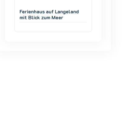
d
Ferienhaus auf Langeland
Ferienhaus auf L
mit Blick zum Meer
mit Blick zum Mee