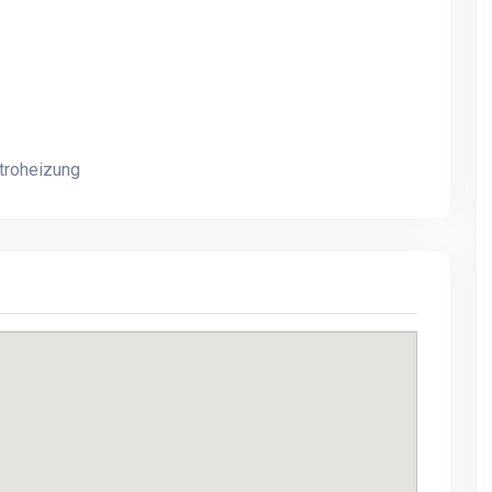
Fantastisches 250 m2
Fantastisches 250 m2
großes, neu renoviertes
großes, neu renoviertes
Luxus-Ferienhaus mit 180-
Luxus-Ferienhaus mit 18
Grad-Meerblick
Grad-Meerblick
troheizung
Großes Luxus-Ferienhaus in
Großes Luxus-Ferienhaus