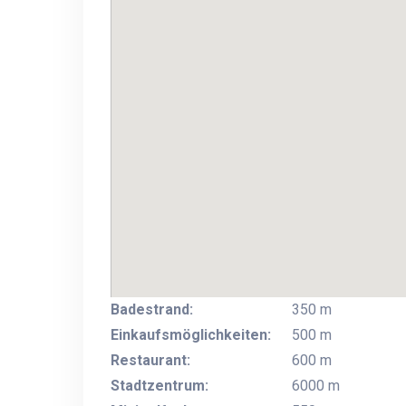
Badestrand:
350 m
Einkaufsmöglichkeiten:
500 m
Restaurant:
600 m
Stadtzentrum:
6000 m