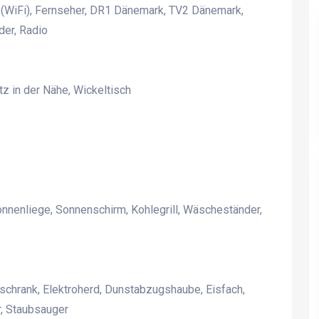
t (WiFi), Fernseher, DR1 Dänemark, TV2 Dänemark,
er, Radio
z in der Nähe, Wickeltisch
onnenliege, Sonnenschirm, Kohlegrill, Wäscheständer,
schrank, Elektroherd, Dunstabzugshaube, Eisfach,
, Staubsauger