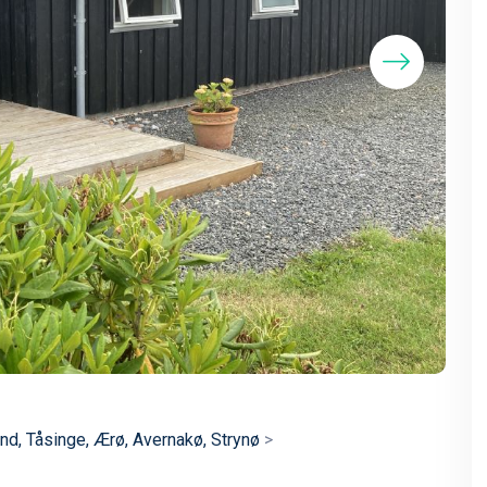
nd, Tåsinge, Ærø, Avernakø, Strynø
>