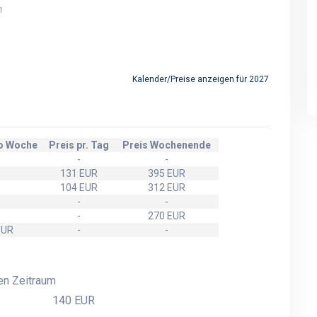
1
Ferienhaus auf Langeland
Ferienhaus auf Langelan
mit Blick zum Meer
mit Blick zum Meer
Kalender/Preise anzeigen für 2027
ro Woche
Preis pr. Tag
Preis Wochenende
-
-
131 EUR
395 EUR
104 EUR
312 EUR
-
-
-
270 EUR
EUR
-
-
en Zeitraum
140 EUR