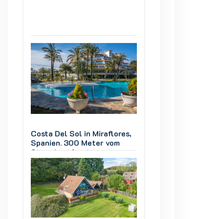
es,
Costa Del Sol in Miraflores,
Costa Del Sol in M
Spanien. 300 Meter vom
Spanien. 300 Met
Strand entfernt
Strand entfernt