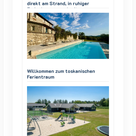
direkt am Strand, in ruhiger
direkt 
Ferienhausgegend, mit
Ferien
ner
Panoramablick über die Genner
Panora
Bucht.
Bucht.
en
Willkommen zum toskanischen
Willko
Ferientraum
Ferien