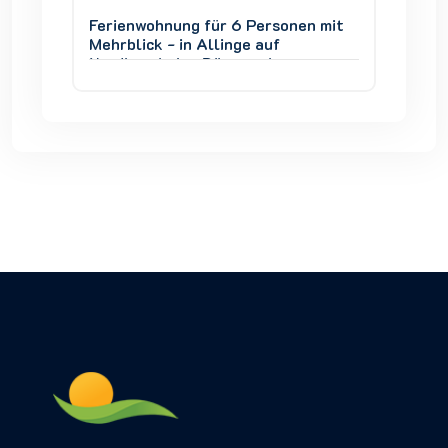
en mit
Ferienwohnung für 6 Personen mit
Ferien
Mehrblick - in Allinge auf
Mehrbli
Nordbornholm, Dänemark
Nordbo