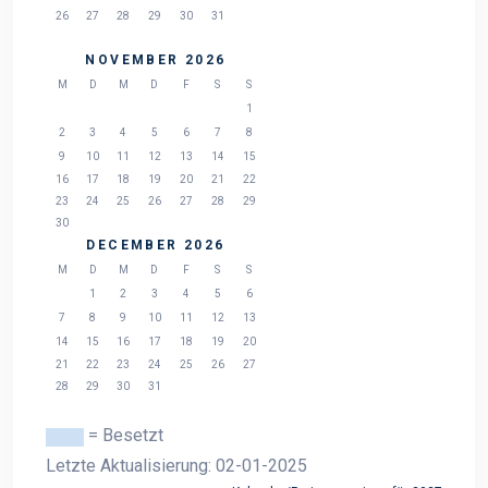
26
27
28
29
30
31
NOVEMBER 2026
M
D
M
D
F
S
S
1
2
3
4
5
6
7
8
9
10
11
12
13
14
15
16
17
18
19
20
21
22
23
24
25
26
27
28
29
30
DECEMBER 2026
M
D
M
D
F
S
S
1
2
3
4
5
6
7
8
9
10
11
12
13
14
15
16
17
18
19
20
21
22
23
24
25
26
27
28
29
30
31
= Besetzt
Letzte Aktualisierung: 02-01-2025