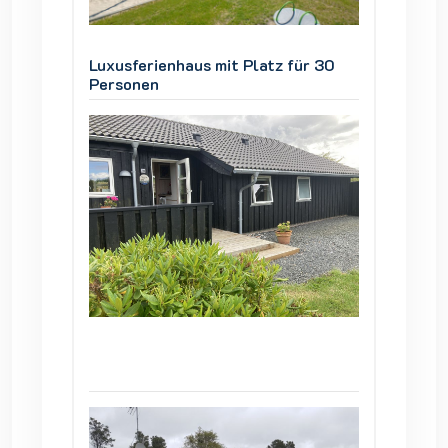
ür 30
Luxusferienhaus mit Platz für 30
Luxusfe
Personen
Person