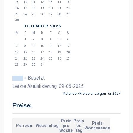
9
10
11
12
13
14
15
16
17
18
19
20
21
22
23
24
25
26
27
28
29
30
DECEMBER 2026
M
D
M
D
F
S
S
1
2
3
4
5
6
7
8
9
10
11
12
13
14
15
16
17
18
19
20
21
22
23
24
25
26
27
28
29
30
31
= Besetzt
Letzte Aktualisierung: 09-06-2025
Kalender/Preise anzeigen für 2027
Preise:
Preis
Preis
Preis
Periode
Wescheltag
pro
pr.
Wochenende
Woche
Tag