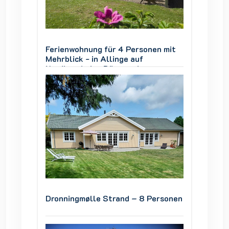
en mit
Ferienwohnung für 4 Personen mit
Ferien
Mehrblick - in Allinge auf
Mehrbli
Nordbornholm, Dänemark
Nordbo
ersonen
Dronningmølle Strand – 8 Personen
Dronni