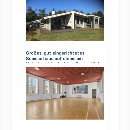
Großes, gut eingerichtetes
Großes,
Sommerhaus auf einem mit
Sommer
stück,
Heidekraut bedeckten Grundstück,
Heidek
Vesterø Læsø, 4 Zimmer, 8
Vester
Personen
Person