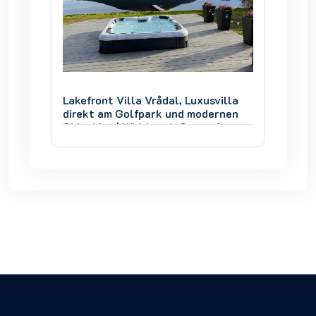
villa
Lakefront Villa Vrådal, Luxusvilla
Lakefro
ernen
direkt am Golfpark und modernen
direkt
 &
Skigebiet | Whirlpool, Sauna &
Skigebi
Seeblick
Seebli