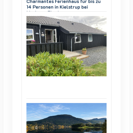
is zu
Charmantes Ferienhaus für bis zu
Charman
14 Personen in Kielstrup bei
14 Pers
Mariager Fjord
Mariage