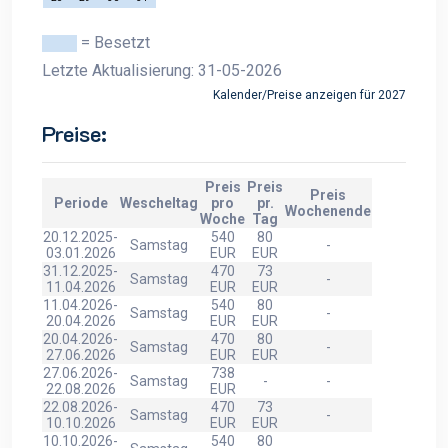
= Besetzt
Letzte Aktualisierung: 31-05-2026
Kalender/Preise anzeigen für 2027
Preise:
Preis
Preis
Preis
Periode
Wescheltag
pro
pr.
Wochenende
Woche
Tag
20.12.2025-
540
80
Samstag
-
03.01.2026
EUR
EUR
31.12.2025-
470
73
Samstag
-
11.04.2026
EUR
EUR
11.04.2026-
540
80
Samstag
-
20.04.2026
EUR
EUR
20.04.2026-
470
80
Samstag
-
27.06.2026
EUR
EUR
27.06.2026-
738
Samstag
-
-
22.08.2026
EUR
22.08.2026-
470
73
Samstag
-
10.10.2026
EUR
EUR
10.10.2026-
540
80