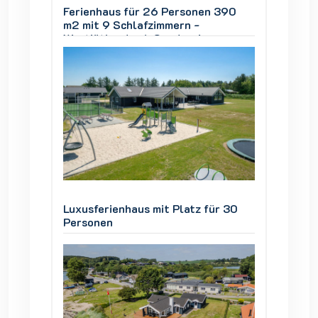
 390
Ferienhaus für 26 Personen 390
Ferien
m2 mit 9 Schlafzimmern -
m2 mit
Westjütland nah Søndervig
Westjü
ür 30
Luxusferienhaus mit Platz für 30
Luxusfe
Personen
Person