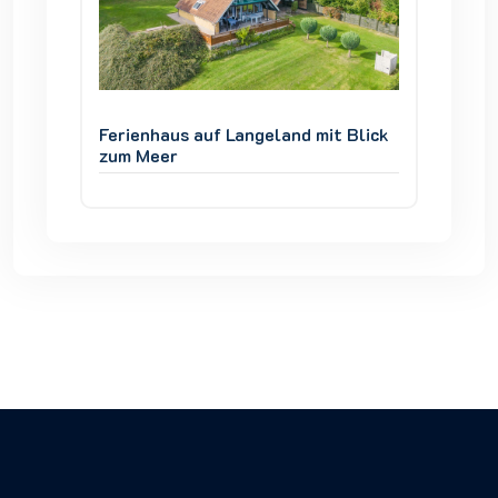
 Blick
Ferienhaus auf Langeland mit Blick
Ferienh
zum Meer
zum Me