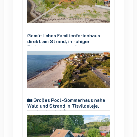
aus
Gemütliches Familienferienhaus
Gemütl
direkt am Strand, in ruhiger
direkt 
Ferienhausgegend, mit
Ferien
ner
Panoramablick über die Genner
Panora
Bucht.
Bucht.
 nahe
🏡 Großes Pool-Sommerhaus nahe
🏡 Gro
je,
Wald und Strand in Tisvildeleje,
Wald un
Nordseeland 🌊🌲
Nordse