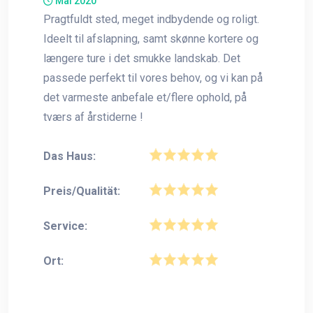
Mai 2020
Pragtfuldt sted, meget indbydende og roligt.
Ideelt til afslapning, samt skønne kortere og
længere ture i det smukke landskab. Det
passede perfekt til vores behov, og vi kan på
det varmeste anbefale et/flere ophold, på
tværs af årstiderne !
Das Haus:
Preis/Qualität:
Service:
Ort: