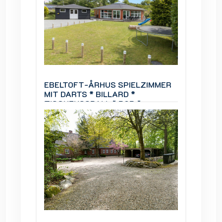
IMMER
EBELTOFT-ÅRHUS SPIELZIMMER
EBELT
MIT DARTS * BILLARD *
MIT DA
TISCHFUSSBALL * BOB *
TISCH
Infrarotsauna.
Infraro