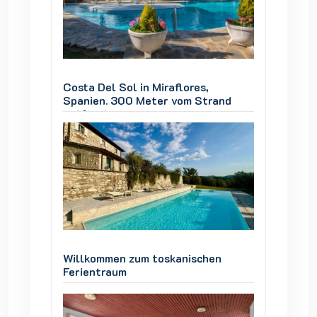
Costa Del Sol in Miraflores,
Costa D
and
Spanien. 300 Meter vom Strand
Spanie
entfernt
entfer
en
Willkommen zum toskanischen
Willko
Ferientraum
Ferien