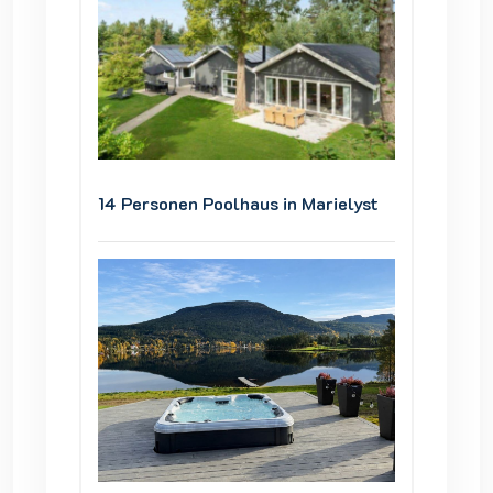
ielyst
14 Personen Poolhaus in Marielyst
14 Pers