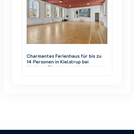
is zu
Charmantes Ferienhaus für bis zu
Charman
14 Personen in Kielstrup bei
14 Pers
Mariager Fjord
Mariage