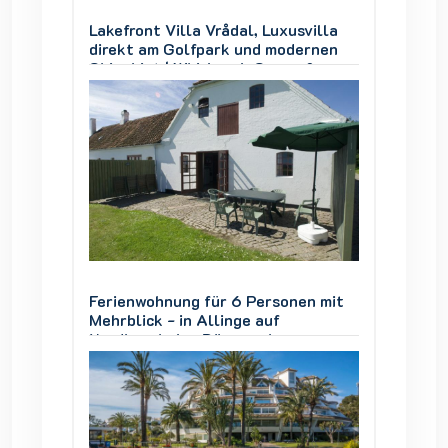
villa
Lakefront Villa Vrådal, Luxusvilla
Lakefro
ernen
direkt am Golfpark und modernen
direkt
 &
Skigebiet | Whirlpool, Sauna &
Skigebi
Seeblick
Seebli
en mit
Ferienwohnung für 6 Personen mit
Ferien
Mehrblick - in Allinge auf
Mehrbli
Nordbornholm, Dänemark
Nordbo