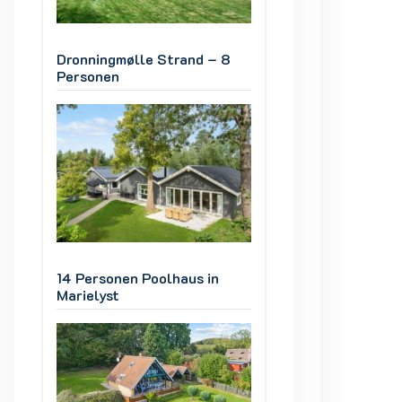
8
Dronningmølle Strand – 8
Dronningmølle St
Personen
Personen
14 Personen Poolhaus in
14 Personen Poolh
Marielyst
Marielyst