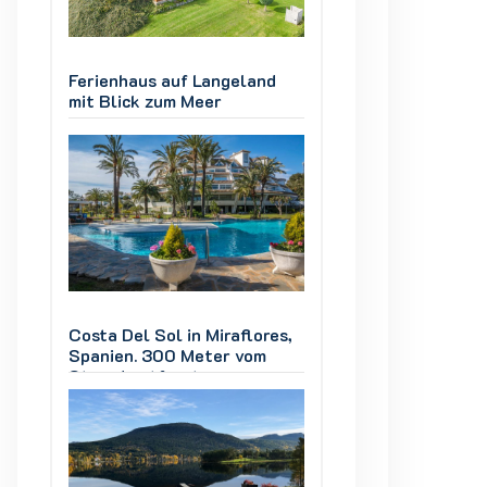
d
Ferienhaus auf Langeland
Ferienhaus auf L
mit Blick zum Meer
mit Blick zum Mee
es,
Costa Del Sol in Miraflores,
Costa Del Sol in M
Spanien. 300 Meter vom
Spanien. 300 Met
Strand entfernt
Strand entfernt