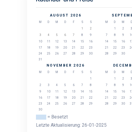
AUGUST 2026
SEPTEMB
M
D
M
D
F
S
S
M
D
M
1
2
1
2
3
4
5
6
7
8
9
7
8
9
1
10
11
12
13
14
15
16
14
15
16
1
17
18
19
20
21
22
23
21
22
23
2
24
25
26
27
28
29
30
28
29
30
31
NOVEMBER 2026
DECEMB
M
D
M
D
F
S
S
M
D
M
1
1
2
2
3
4
5
6
7
8
7
8
9
1
9
10
11
12
13
14
15
14
15
16
1
16
17
18
19
20
21
22
21
22
23
2
23
24
25
26
27
28
29
28
29
30
3
30
= Besetzt
Letzte Aktualisierung: 26-01-2025