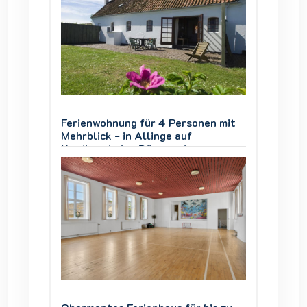
en mit
Ferienwohnung für 4 Personen mit
Ferien
Mehrblick - in Allinge auf
Mehrbli
Nordbornholm, Dänemark
Nordbo