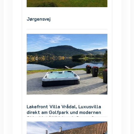
Jørgensvej
Jørgen
villa
Lakefront Villa Vrådal, Luxusvilla
Lakefro
ernen
direkt am Golfpark und modernen
direkt
 &
Skigebiet | Whirlpool, Sauna &
Skigebi
Seeblick
Seebli