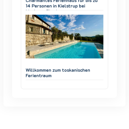
is zu
Charmantes Ferienhaus für bis zu
Charman
14 Personen in Kielstrup bei
14 Pers
Mariager Fjord
Mariage
en
Willkommen zum toskanischen
Willko
Ferientraum
Ferien