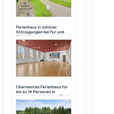
Ferienhaus in schöner
Ferienhaus in sch
d
Stilllegungen bei Fur und
Stilllegungen bei
Eskov Strandpark
Eskov Strandpark
ür
Charmantes Ferienhaus für
Charmantes Ferie
bis zu 14 Personen in
bis zu 14 Personen
ord
Kielstrup bei Mariager Fjord
Kielstrup bei Mari