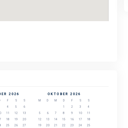
Genner Bucht.
Genner Bucht.
ER 2026
OKTOBER 2026
D
F
S
S
M
D
M
D
F
S
S
3
4
5
6
1
2
3
4
0
11
12
13
5
6
7
8
9
10
11
7
18
19
20
12
13
14
15
16
17
18
4
25
26
27
19
20
21
22
23
24
25