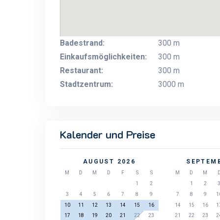
Badestrand:
300 m
Einkaufsmöglichkeiten:
300 m
Restaurant:
300 m
Stadtzentrum:
3000 m
Kalender und Preise
AUGUST 2026
SEPTEMB
M
D
M
D
F
S
S
M
D
M
1
2
1
2
3
4
5
6
7
8
9
7
8
9
1
10
11
12
13
14
15
16
14
15
16
1
17
18
19
20
21
22
23
21
22
23
2