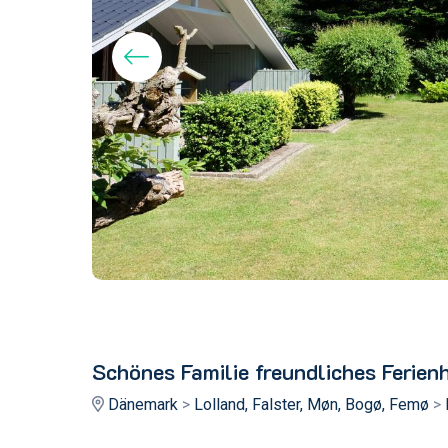
Schönes Familie freundliches Ferie
Dänemark
>
Lolland, Falster, Møn, Bogø, Femø
>