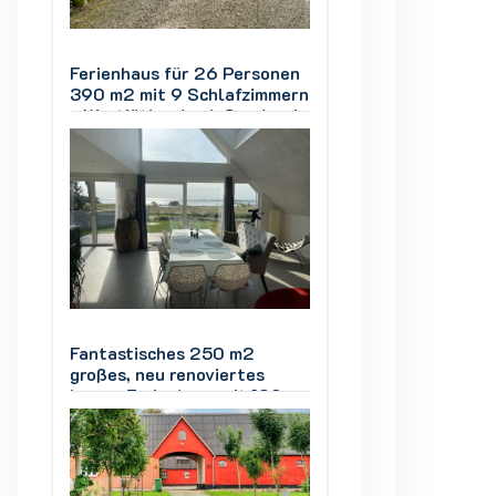
nen
Ferienhaus für 26 Personen
Ferienhaus für 2
mern
390 m2 mit 9 Schlafzimmern
390 m2 mit 9 Sch
rvig
- Westjütland nah Søndervig
- Westjütland na
Fantastisches 250 m2
Fantastisches 25
großes, neu renoviertes
großes, neu renov
0-
Luxus-Ferienhaus mit 180-
Luxus-Ferienhaus
Grad-Meerblick
Grad-Meerblick