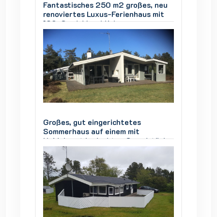
s, neu
Fantastisches 250 m2 großes, neu
Fantas
s mit
renoviertes Luxus-Ferienhaus mit
renovie
180-Grad-Meerblick
180-Gr
Großes, gut eingerichtetes
Großes,
Sommerhaus auf einem mit
Sommer
stück,
Heidekraut bedeckten Grundstück,
Heidek
Vesterø Læsø, 4 Zimmer, 8
Vester
Personen
Person