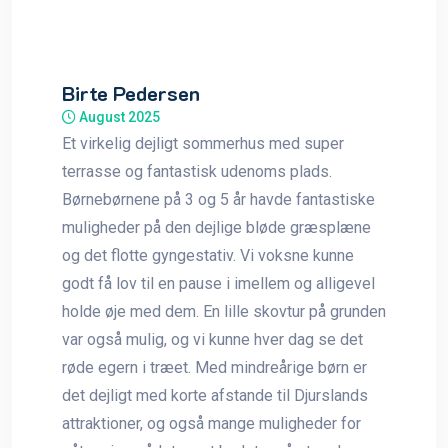
Birte Pedersen
August 2025
Et virkelig dejligt sommerhus med super
terrasse og fantastisk udenoms plads.
Børnebørnene på 3 og 5 år havde fantastiske
muligheder på den dejlige bløde græsplæne
og det flotte gyngestativ. Vi voksne kunne
godt få lov til en pause i imellem og alligevel
holde øje med dem. En lille skovtur på grunden
var også mulig, og vi kunne hver dag se det
røde egern i træet. Med mindreårige børn er
det dejligt med korte afstande til Djurslands
attraktioner, og også mange muligheder for