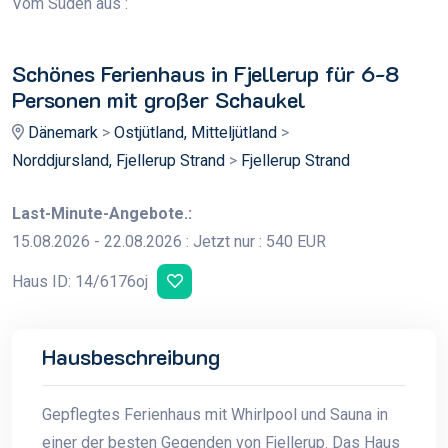
Vom Süden aus :
H
g
Schönes Ferienhaus in Fjellerup für 6-8
Personen mit großer Schaukel
Dänemark
>
Ostjütland, Mitteljütland
>
Norddjursland, Fjellerup Strand
>
Fjellerup Strand
Last-Minute-Angebote.:
15.08.2026 - 22.08.2026 : Jetzt nur : 540 EUR
Haus ID: 14/6176oj
Hausbeschreibung
Gepflegtes Ferienhaus mit Whirlpool und Sauna in
einer der besten Gegenden von Fjellerup. Das Haus