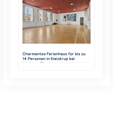
is zu
Charmantes Ferienhaus für bis zu
Charman
14 Personen in Kielstrup bei
14 Pers
Mariager Fjord
Mariage