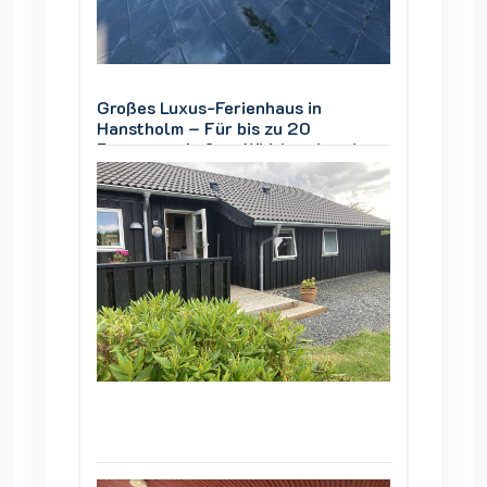
Großes Luxus-Ferienhaus in
Großes
Hanstholm – Für bis zu 20
Hansth
und
Personen, Außen-Whirlpool und
Person
Thy
Blick auf den Nationalpark Thy
Blick a