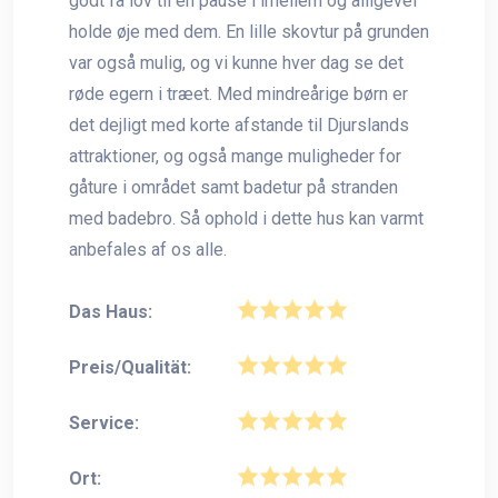
godt få lov til en pause i imellem og alligevel
holde øje med dem. En lille skovtur på grunden
var også mulig, og vi kunne hver dag se det
røde egern i træet. Med mindreårige børn er
det dejligt med korte afstande til Djurslands
attraktioner, og også mange muligheder for
gåture i området samt badetur på stranden
med badebro. Så ophold i dette hus kan varmt
anbefales af os alle.
Das Haus:
Preis/Qualität:
Service:
Ort: