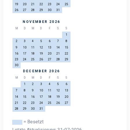
19
20
21
22
23
24
25
26
27
28
29
30
31
NOVEMBER 2026
M
D
M
D
F
S
S
1
2
3
4
5
6
7
8
9
10
11
12
13
14
15
16
17
18
19
20
21
22
23
24
25
26
27
28
29
30
DECEMBER 2026
M
D
M
D
F
S
S
1
2
3
4
5
6
7
8
9
10
11
12
13
14
15
16
17
18
19
20
21
22
23
24
25
26
27
28
29
30
31
= Besetzt
Letzte Aktualisierung: 31-07-2026