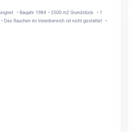
eeignet • Baujahr 1984 • 3500 m2 Grundstück • 1
• Das Rauchen im Innenbereich ist nicht gestattet •
Das Ferienhaus Dingle zu
Das Ferienhaus Dingle zu
gemütlichen
gemütlichen
familiekomsammener
familiekomsammener
restauriert, Freundestreffen,
restauriert, Freundestref
Gruppenarbeit und vor allem
Gruppenarbeit und vor a
Urlaub
Urlaub