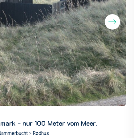
mark - nur 100 Meter vom Meer.
 Jammerbucht
>
Rødhus