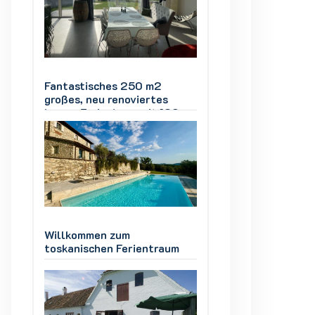
Fantastisches 250 m2
Fantastisches 25
großes, neu renoviertes
großes, neu renov
0-
Luxus-Ferienhaus mit 180-
Luxus-Ferienhaus
Grad-Meerblick
Grad-Meerblick
Willkommen zum
Willkommen zum
m
toskanischen Ferientraum
toskanischen Fer