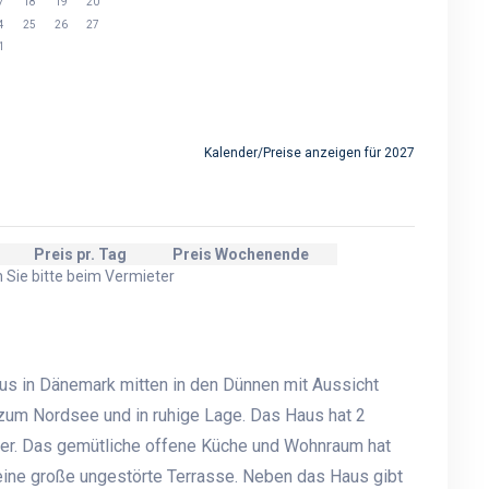
7
18
19
20
4
25
26
27
1
Kalender/Preise anzeigen für 2027
Preis pr. Tag
Preis Wochenende
n Sie bitte beim Vermieter
s in Dänemark mitten in den Dünnen mit Aussicht
zum Nordsee und in ruhige Lage. Das Haus hat 2
er. Das gemütliche offene Küche und Wohnraum hat
ine große ungestörte Terrasse. Neben das Haus gibt