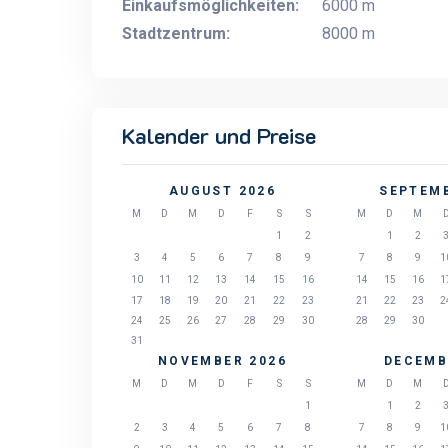
Einkaufsmöglichkeiten:
6000 m
Stadtzentrum:
8000 m
Kalender und Preise
AUGUST 2026
SEPTEMB
M
D
M
D
F
S
S
M
D
M
1
2
1
2
3
4
5
6
7
8
9
7
8
9
1
10
11
12
13
14
15
16
14
15
16
1
17
18
19
20
21
22
23
21
22
23
2
24
25
26
27
28
29
30
28
29
30
31
NOVEMBER 2026
DECEMB
M
D
M
D
F
S
S
M
D
M
1
1
2
2
3
4
5
6
7
8
7
8
9
1