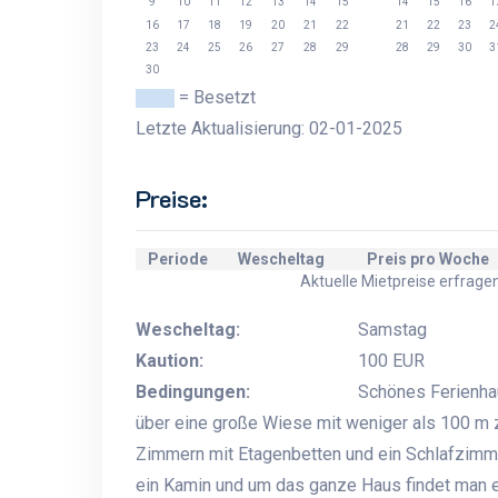
9
10
11
12
13
14
15
14
15
16
1
16
17
18
19
20
21
22
21
22
23
2
23
24
25
26
27
28
29
28
29
30
3
30
= Besetzt
Letzte Aktualisierung: 02-01-2025
Preise:
Periode
Wescheltag
Preis pro Woche
Aktuelle Mietpreise erfrage
Wescheltag:
Samstag
Kaution:
100 EUR
Bedingungen:
Schönes Ferienhau
über eine große Wiese mit weniger als 100 m 
Zimmern mit Etagenbetten und ein Schlafzimm
ein Kamin und um das ganze Haus findet man e