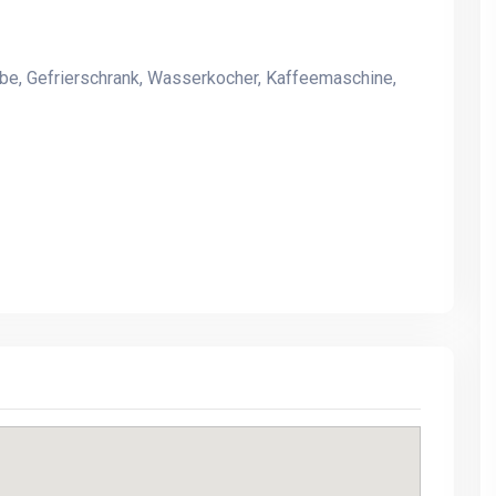
e, Gefrierschrank, Wasserkocher, Kaffeemaschine,
Ferienhaus auf Langeland
Ferienhaus auf Langelan
mit Blick zum Meer
mit Blick zum Meer
EBELTOFT-ÅRHUS
EBELTOFT-ÅRHUS
SPIELZIMMER MIT DARTS *
SPIELZIMMER MIT DART
BILLARD * TISCHFUSSBALL
BILLARD * TISCHFUSS
* BOB * Infrarotsauna.
* BOB * Infrarotsauna.