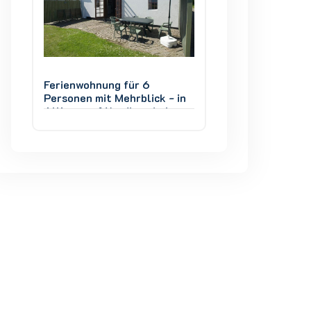
Ferienwohnung für 6
Ferienwohnung fü
 in
Personen mit Mehrblick - in
Personen mit Mehr
m,
Allinge auf Nordbornholm,
Allinge auf Nordb
Dänemark
Dänemark