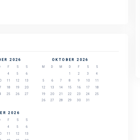
Ferienwohnung für 6
Ferienwohnung für 6
Personen mit Mehrblick - in
Personen mit Mehrblick -
Allinge auf Nordbornholm,
Allinge auf Nordbornhol
Dänemark
Dänemark
ER 2026
OKTOBER 2026
D
F
S
S
M
D
M
D
F
S
S
3
4
5
6
1
2
3
4
0
11
12
13
5
6
7
8
9
10
11
7
18
19
20
12
13
14
15
16
17
18
4
25
26
27
19
20
21
22
23
24
25
26
27
28
29
30
31
ER 2026
D
F
S
S
3
4
5
6
0
11
12
13