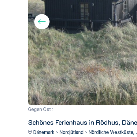
Gegen Ost :
Schönes Ferienhaus in Rödhus, Däne
Dänemark
>
Nordjütland
>
Nördliche Westküste,