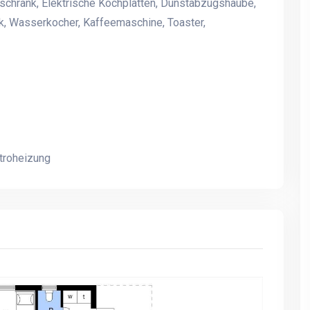
schrank, Elektrische Kochplatten, Dunstabzugshaube,
k, Wasserkocher, Kaffeemaschine, Toaster,
Ferienhaus für 26 Personen
Ferienhaus für 26 Perso
390 m2 mit 9 Schlafzimmern
390 m2 mit 9 Schlafzim
- Westjütland nah Søndervig
- Westjütland nah Sønde
troheizung
Das Ferienhaus Dingle zu
Das Ferienhaus Dingle zu
gemütlichen
gemütlichen
familiekomsammener
familiekomsammener
restauriert, Freundestreffen,
restauriert, Freundestref
Gruppenarbeit und vor allem
Gruppenarbeit und vor a
Urlaub
Urlaub