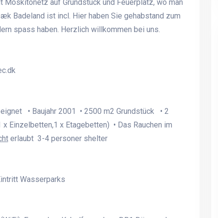
 mit Moskitonetz auf Grundstück und Feuerplatz, wo man
bæk Badeland ist incl. Hier haben Sie gehabstand zum
dern spass haben. Herzlich willkommen bei uns.
c.dk
eeignet • Baujahr 2001 • 2500 m2 Grundstück • 2
 x Einzelbetten,1 x Etagebetten) • Das Rauchen im
cht
erlaubt 3-4 personer shelter
Charmantes Ferienhaus für
Charmantes Ferienhaus f
bis zu 14 Personen in
bis zu 14 Personen in
Kielstrup bei Mariager Fjord
Kielstrup bei Mariager Fj
ntritt Wasserparks