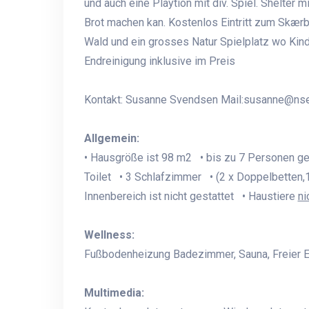
und auch eine Playtion mit div. Spiel. Shelter
Brot machen kan. Kostenlos Eintritt zum Skær
Wald und ein grosses Natur Spielplatz wo Kin
Endreinigung inklusive im Preis
Kontakt: Susanne Svendsen Mail:
susanne@nse
Allgemein:
• Hausgröße ist 98 m2 • bis zu 7 Personen g
Toilet • 3 Schlafzimmer • (2 x Doppelbetten,1
Innenbereich ist nicht gestattet • Haustiere
ni
Wellness:
Fußbodenheizung Badezimmer, Sauna, Freier Ei
Multimedia: