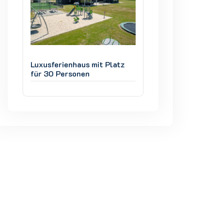
z
Luxusferienhaus mit Platz
Luxusferienhaus m
für 30 Personen
für 30 Personen