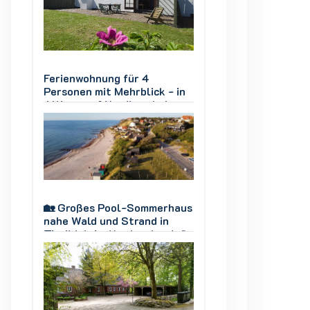
Ferienwohnung für 4
Ferienwohnung fü
 in
Personen mit Mehrblick - in
Personen mit Mehr
m,
Allinge auf Nordbornholm,
Allinge auf Nordb
Dänemark
Dänemark
haus
🏡 Großes Pool-Sommerhaus
🏡 Großes Pool-
nahe Wald und Strand in
nahe Wald und Str
 🌊
Tisvildeleje, Nordseeland 🌊
Tisvildeleje, Nord
🌲
🌲