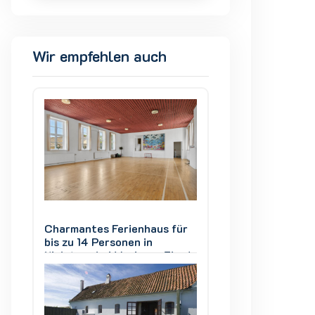
Wir empfehlen auch
ür
Charmantes Ferienhaus für
Charmantes Ferie
bis zu 14 Personen in
bis zu 14 Personen
ord
Kielstrup bei Mariager Fjord
Kielstrup bei Mari