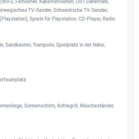
 (WiFi), Fernseher, Kabelfernsehen, DR1 Dänemark,
orwegisches TV-Sender, Schwedische TV-Sender,
laystation), Spiele für Playstation, CD-Player, Radio
Ferienwohnung für 4
Ferienwohnung für 4
Personen mit Mehrblick - in
Personen mit Mehrblick -
n, Sandkasten, Trampolin, Spielplatz in der Nähe,
Allinge auf Nordbornholm,
Allinge auf Nordbornhol
Dänemark
Dänemark
erfeuerplatz
🏡 Großes Pool-Sommerhaus
🏡 Großes Pool-Sommer
nahe Wald und Strand in
nahe Wald und Strand in
Tisvildeleje, Nordseeland 🌊
Tisvildeleje, Nordseeland
onnenliege, Sonnenschirm, Kohlegrill, Wäscheständer,
🌲
🌲