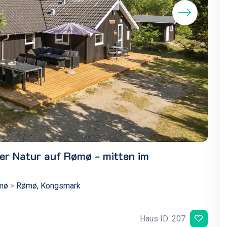
er Natur auf Rømø - mitten im
mø
>
Rømø, Kongsmark
Haus ID: 207