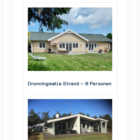
ersonen
Dronningmølle Strand – 8 Personen
Dronni