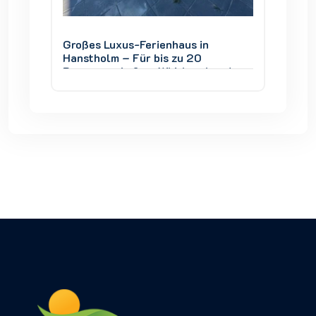
Großes Luxus-Ferienhaus in
Großes
Hanstholm – Für bis zu 20
Hansth
und
Personen, Außen-Whirlpool und
Person
Thy
Blick auf den Nationalpark Thy
Blick a