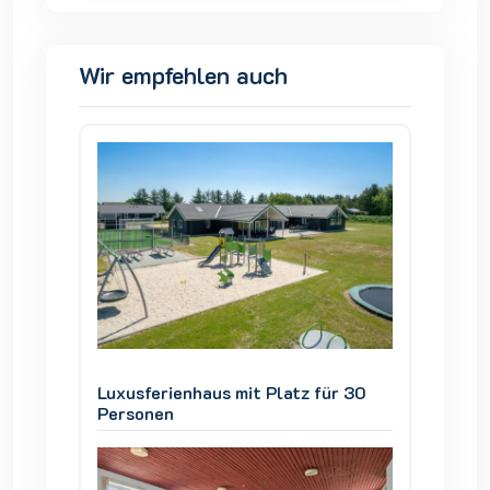
Wir empfehlen auch
ür 30
Luxusferienhaus mit Platz für 30
Luxusfe
Personen
Person