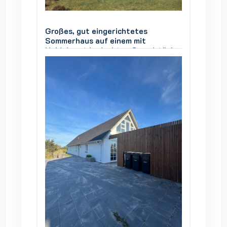
Großes, gut eingerichtetes
Großes,
Sommerhaus auf einem mit
Sommer
stück,
Heidekraut bedeckten Grundstück,
Heidek
Vesterø Læsø, 4 Zimmer, 8
Vester
Personen
Person