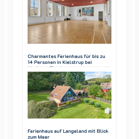
is zu
Charmantes Ferienhaus für bis zu
Charman
14 Personen in Kielstrup bei
14 Pers
Mariager Fjord
Mariage
 Blick
Ferienhaus auf Langeland mit Blick
Ferienh
zum Meer
zum Me