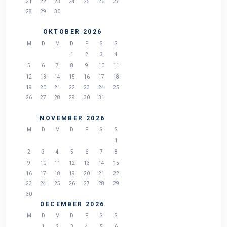
21
22
23
24
25
26
27
28
29
30
OKTOBER 2026
M
D
M
D
F
S
S
1
2
3
4
5
6
7
8
9
10
11
12
13
14
15
16
17
18
19
20
21
22
23
24
25
26
27
28
29
30
31
NOVEMBER 2026
M
D
M
D
F
S
S
1
2
3
4
5
6
7
8
9
10
11
12
13
14
15
16
17
18
19
20
21
22
23
24
25
26
27
28
29
30
DECEMBER 2026
M
D
M
D
F
S
S
1
2
3
4
5
6