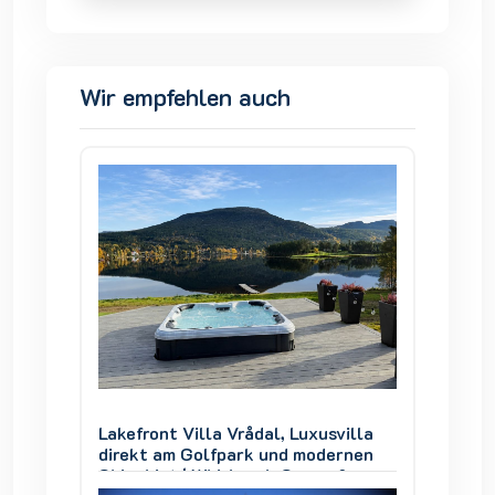
Wir empfehlen auch
villa
Lakefront Villa Vrådal, Luxusvilla
Lakefro
ernen
direkt am Golfpark und modernen
direkt
 &
Skigebiet | Whirlpool, Sauna &
Skigebi