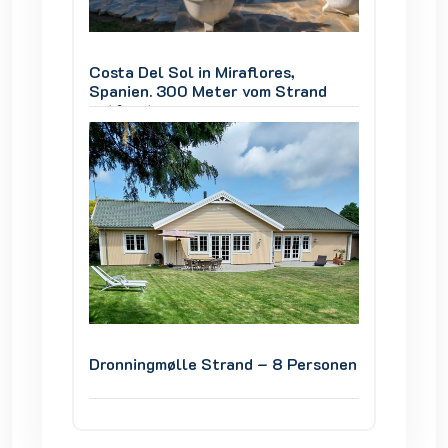
Costa Del Sol in Miraflores,
Costa D
and
Spanien. 300 Meter vom Strand
Spanie
entfernt
entfer
ersonen
Dronningmølle Strand – 8 Personen
Dronni