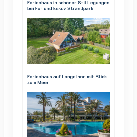
legungen
Ferienhaus in schöner Stilllegungen
Ferienh
k
bei Fur und Eskov Strandpark
bei Fur
 Blick
Ferienhaus auf Langeland mit Blick
Ferienh
zum Meer
zum Me