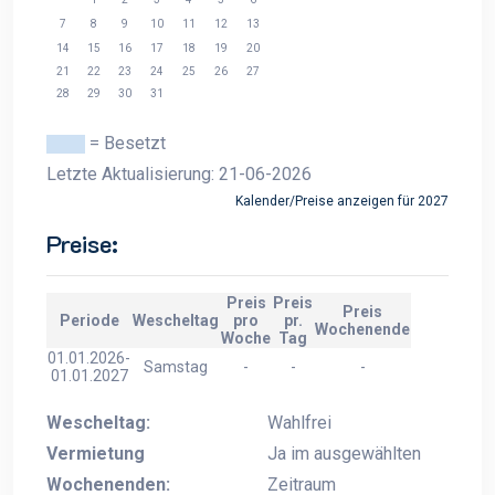
7
8
9
10
11
12
13
14
15
16
17
18
19
20
21
22
23
24
25
26
27
28
29
30
31
= Besetzt
Letzte Aktualisierung: 21-06-2026
Kalender/Preise anzeigen für 2027
Preise:
Preis
Preis
Preis
Periode
Wescheltag
pro
pr.
Wochenende
Woche
Tag
01.01.2026-
Samstag
-
-
-
01.01.2027
Wescheltag:
Wahlfrei
Vermietung
Ja im ausgewählten
Wochenenden:
Zeitraum