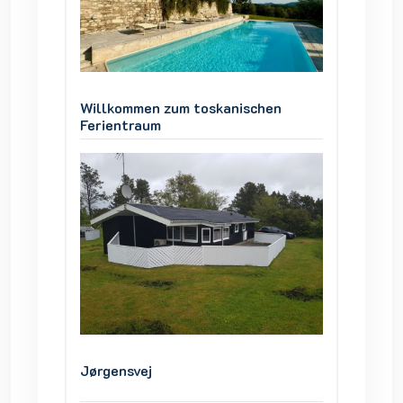
en
Willkommen zum toskanischen
Willko
Ferientraum
Ferien
Jørgensvej
Jørgen