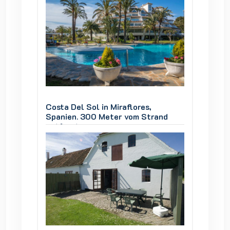
Costa Del Sol in Miraflores,
Costa D
and
Spanien. 300 Meter vom Strand
Spanie
entfernt
entfer