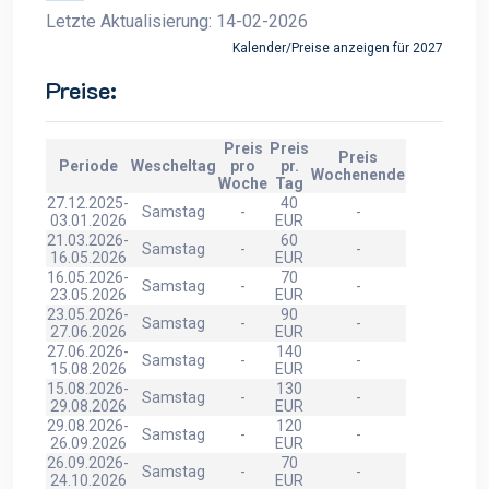
Letzte Aktualisierung: 14-02-2026
Kalender/Preise anzeigen für 2027
Preise:
Preis
Preis
Preis
Periode
Wescheltag
pro
pr.
Wochenende
Woche
Tag
27.12.2025-
40
Samstag
-
-
03.01.2026
EUR
21.03.2026-
60
Samstag
-
-
16.05.2026
EUR
16.05.2026-
70
Samstag
-
-
23.05.2026
EUR
23.05.2026-
90
Samstag
-
-
27.06.2026
EUR
27.06.2026-
140
Samstag
-
-
15.08.2026
EUR
15.08.2026-
130
Samstag
-
-
29.08.2026
EUR
29.08.2026-
120
Samstag
-
-
26.09.2026
EUR
26.09.2026-
70
Samstag
-
-
24.10.2026
EUR