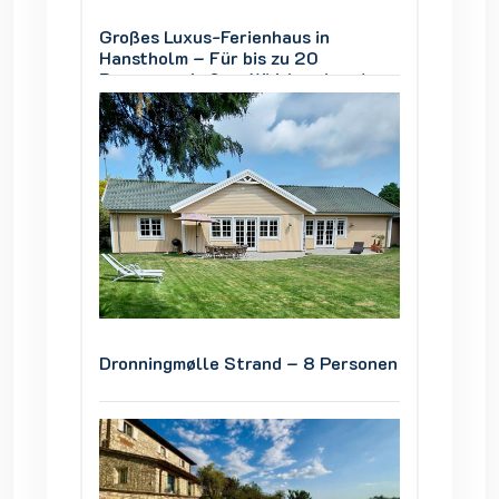
Großes Luxus-Ferienhaus in
Großes
Hanstholm – Für bis zu 20
Hansth
und
Personen, Außen-Whirlpool und
Person
Thy
Blick auf den Nationalpark Thy
Blick a
ersonen
Dronningmølle Strand – 8 Personen
Dronni