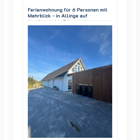
en mit
Ferienwohnung für 6 Personen mit
Ferien
Mehrblick - in Allinge auf
Mehrbli
Nordbornholm, Dänemark
Nordbo