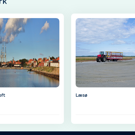
rk
oft
Læsø