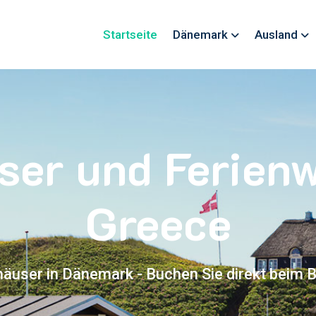
Startseite
Dänemark
Ausland
ser und Ferie
Greece
häuser in Dänemark - Buchen Sie direkt beim B