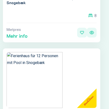
Snogebæk
8
Mietpreis
Mehr info