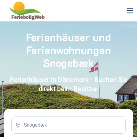
Ferienhäuser und
Ferienwohnungen
Snogebæk
Ferienhäuser in Dänemark - Buchen Sie
direkt beim Besitzer