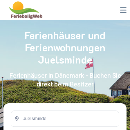
Ferienhäuser und
Ferienwohnungen
Juelsminde
Ferienhäuser in Dänemark - Buchen Sie
direkt beim Besitzer