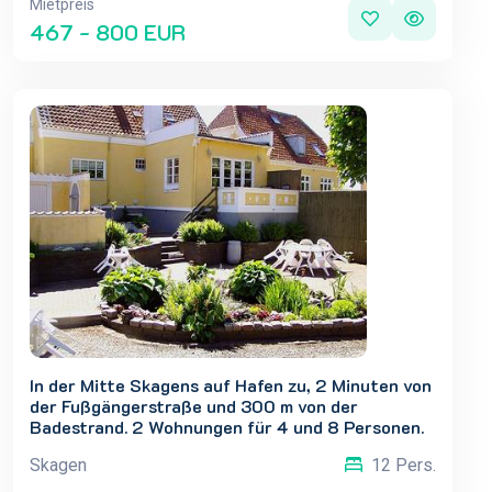
Mietpreis
467 - 800 EUR
In der Mitte Skagens auf Hafen zu, 2 Minuten von
der Fußgängerstraße und 300 m von der
Badestrand. 2 Wohnungen für 4 und 8 Personen.
Können auch einzeln gemietet werden oder
Skagen
12 Pers.
zusammen für 12 Personen. In Wochen, Miniurlaub
oder Wochenende zu vermiete