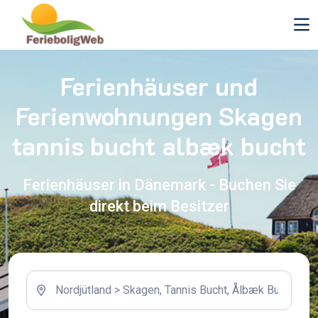
Ferienhäuser und
Ferienwohnungen Skagen
tannis bucht albæk bucht
Ferienhäuser in Dänemark - Buchen Sie
direkt beim Besitzer