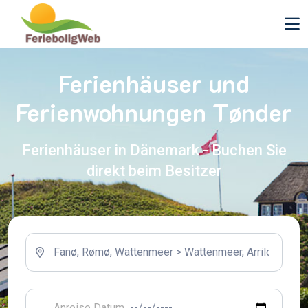
Ferienhäuser und
Ferienwohnungen Tønder
Ferienhäuser in Dänemark - Buchen Sie
direkt beim Besitzer