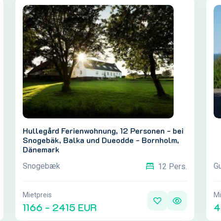
Hullegård Ferienwohnung, 12 Personen - bei
Snogebäk, Balka und Dueodde - Bornholm,
Dänemark
Snogebæk
G
12 Pers.
Mietpreis
Mi
1166 - 2415 EUR
4