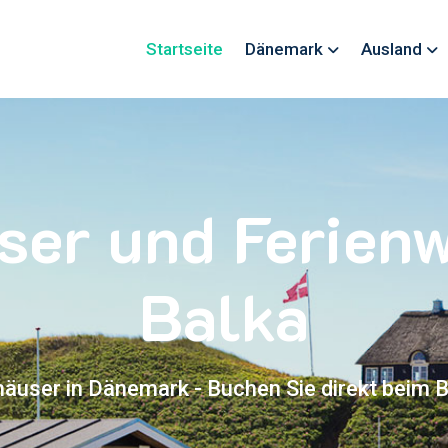
Startseite
Dänemark
Ausland
ser und Ferie
Balka
häuser in Dänemark - Buchen Sie direkt beim B