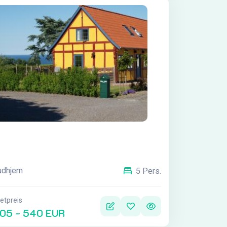
udhjem
5 Pers.
etpreis
05 - 540 EUR