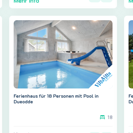
Mehr info
M
Ferienhaus für 18 Personen mit Pool in
Fe
Dueodde
D
18