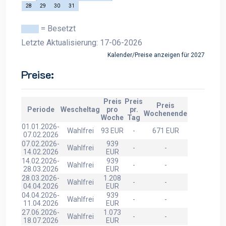
28
29
30
31
= Besetzt
Letzte Aktualisierung: 17-06-2026
Kalender/Preise anzeigen für 2027
Preise:
Preis
Preis
Preis
Periode
Wescheltag
pro
pr.
Wochenende
Woche
Tag
01.01.2026-
Wahlfrei
93 EUR
-
671 EUR
07.02.2026
07.02.2026-
939
Wahlfrei
-
-
14.02.2026
EUR
14.02.2026-
939
Wahlfrei
-
-
28.03.2026
EUR
28.03.2026-
1.208
Wahlfrei
-
-
04.04.2026
EUR
04.04.2026-
939
Wahlfrei
-
-
11.04.2026
EUR
27.06.2026-
1.073
Wahlfrei
-
-
18.07.2026
EUR