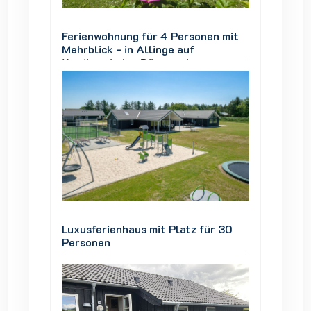
en mit
Ferienwohnung für 4 Personen mit
Ferien
Mehrblick - in Allinge auf
Mehrbli
Nordbornholm, Dänemark
Nordbo
ür 30
Luxusferienhaus mit Platz für 30
Luxusfe
Personen
Person