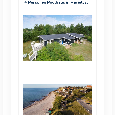
ielyst
14 Personen Poolhaus in Marielyst
14 Pers