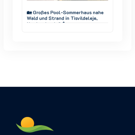
 nahe
🏡 Großes Pool-Sommerhaus nahe
🏡 Gro
je,
Wald und Strand in Tisvildeleje,
Wald un
Nordseeland 🌊🌲
Nordse