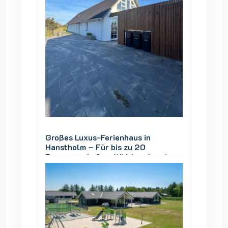
Großes Luxus-Ferienhaus in
Großes
Hanstholm – Für bis zu 20
Hansth
und
Personen, Außen-Whirlpool und
Person
Thy
Blick auf den Nationalpark Thy
Blick a