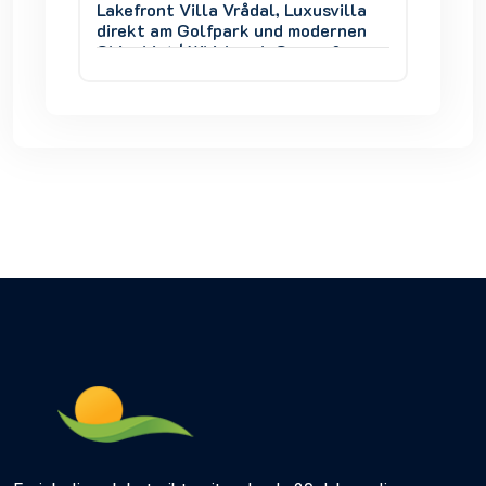
villa
Lakefront Villa Vrådal, Luxusvilla
Lakefro
ernen
direkt am Golfpark und modernen
direkt
 &
Skigebiet | Whirlpool, Sauna &
Skigebi
Seeblick
Seebli