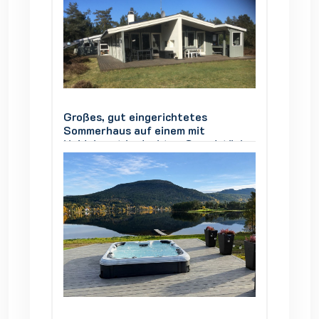
Großes, gut eingerichtetes
Großes,
Sommerhaus auf einem mit
Sommer
stück,
Heidekraut bedeckten Grundstück,
Heidek
Vesterø Læsø, 4 Zimmer, 8
Vester
Personen
Person