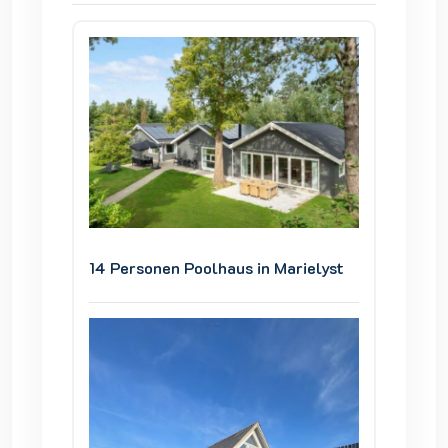
ielyst
14 Personen Poolhaus in Marielyst
14 Pers