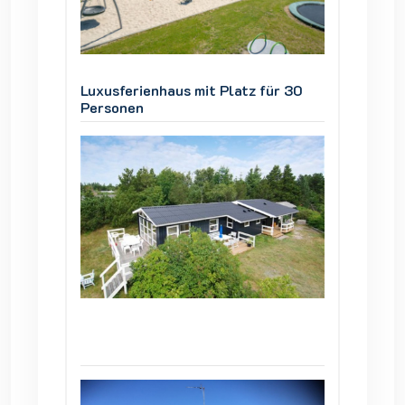
ür 30
Luxusferienhaus mit Platz für 30
Luxusfe
Personen
Person