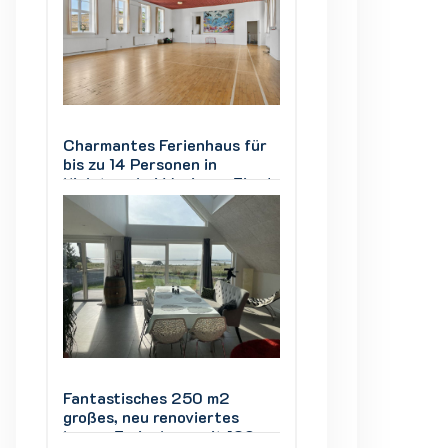
Urlaub
Urlaub
ür
Charmantes Ferienhaus für
Charmantes Ferie
bis zu 14 Personen in
bis zu 14 Personen
ord
Kielstrup bei Mariager Fjord
Kielstrup bei Mari
Fantastisches 250 m2
Fantastisches 25
großes, neu renoviertes
großes, neu renov
0-
Luxus-Ferienhaus mit 180-
Luxus-Ferienhaus