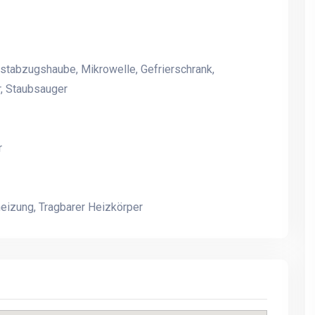
stabzugshaube, Mikrowelle, Gefrierschrank,
Lakefront Villa Vrådal,
Lakefront Villa Vrådal,
, Staubsauger
Luxusvilla direkt am
Luxusvilla direkt am
Golfpark und modernen
Golfpark und modernen
Skigebiet | Whirlpool, Sauna
Skigebiet | Whirlpool, S
& Seeblick
& Seeblick
r
eizung, Tragbarer Heizkörper
Das Ferienhaus Dingle zu
Das Ferienhaus Dingle zu
gemütlichen
gemütlichen
familiekomsammener
familiekomsammener
restauriert, Freundestreffen,
restauriert, Freundestref
Gruppenarbeit und vor allem
Gruppenarbeit und vor a