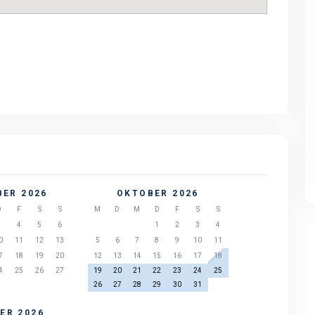
Grad-Meerblick
Grad-Meerblick
Großes, gut eingerichtetes
Großes, gut eingerichtet
Sommerhaus auf einem mit
Sommerhaus auf einem m
Heidekraut bedeckten
Heidekraut bedeckten
Grundstück, Vesterø Læsø, 4
Grundstück, Vesterø Læs
Zimmer, 8 Personen
Zimmer, 8 Personen
ER 2026
OKTOBER 2026
D
F
S
S
M
D
M
D
F
S
S
3
4
5
6
1
2
3
4
0
11
12
13
5
6
7
8
9
10
11
7
18
19
20
12
13
14
15
16
17
18
4
25
26
27
19
20
21
22
23
24
25
26
27
28
29
30
31
ER 2026