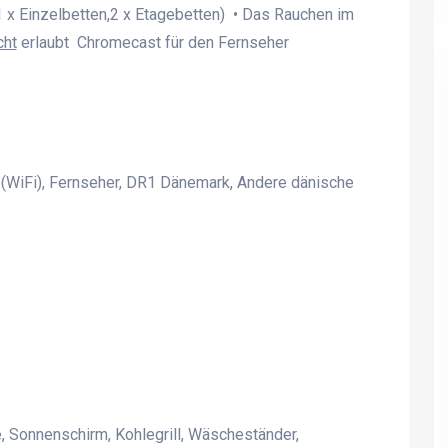
 x Einzelbetten,2 x Etagebetten) • Das Rauchen im
cht
erlaubt Chromecast für den Fernseher
 (WiFi), Fernseher, DR1 Dänemark, Andere dänische
EBELTOFT-ÅRHUS
EBELTOFT-ÅRHUS
SPIELZIMMER MIT DARTS *
SPIELZIMMER MIT DART
BILLARD * TISCHFUSSBALL
BILLARD * TISCHFUSS
* BOB * Infrarotsauna.
* BOB * Infrarotsauna.
, Sonnenschirm, Kohlegrill, Wäscheständer,