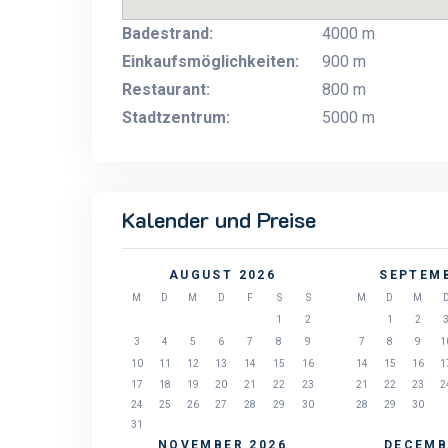
Badestrand:
4000 m
Einkaufsmöglichkeiten:
900 m
Restaurant:
800 m
Stadtzentrum:
5000 m
Kalender und Preise
AUGUST 2026
SEPTEMB
M
D
M
D
F
S
S
M
D
M
1
2
1
2
3
4
5
6
7
8
9
7
8
9
1
10
11
12
13
14
15
16
14
15
16
1
17
18
19
20
21
22
23
21
22
23
2
24
25
26
27
28
29
30
28
29
30
31
NOVEMBER 2026
DECEMB