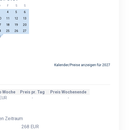
D
F
S
S
3
4
5
6
0
11
12
13
7
18
19
20
4
25
26
27
1
Kalender/Preise anzeigen für 2027
ro Woche
Preis pr. Tag
Preis Wochenende
 EUR
-
-
en Zeitraum
268 EUR