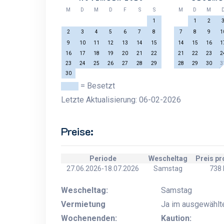
M
D
M
D
F
S
S
M
D
M
1
1
2
2
3
4
5
6
7
8
7
8
9
1
9
10
11
12
13
14
15
14
15
16
1
16
17
18
19
20
21
22
21
22
23
2
23
24
25
26
27
28
29
28
29
30
3
30
= Besetzt
Letzte Aktualisierung: 06-02-2026
Preise:
Periode
Wescheltag
Preis p
27.06.2026-18.07.2026
Samstag
738
Wescheltag:
Samstag
Vermietung
Ja im ausgewählt
Wochenenden:
Kaution: