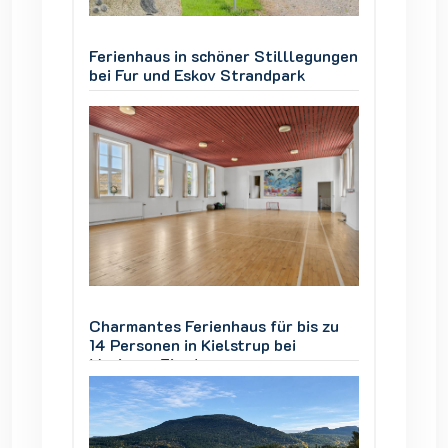
legungen
Ferienhaus in schöner Stilllegungen
Ferienh
k
bei Fur und Eskov Strandpark
bei Fur
is zu
Charmantes Ferienhaus für bis zu
Charman
14 Personen in Kielstrup bei
14 Pers
Mariager Fjord
Mariage