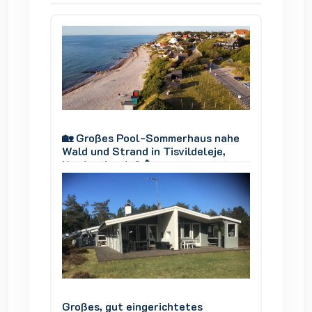
 nahe
🏡 Großes Pool-Sommerhaus nahe
🏡 Gro
je,
Wald und Strand in Tisvildeleje,
Wald un
Nordseeland 🌊🌲
Nordse
Großes, gut eingerichtetes
Großes,