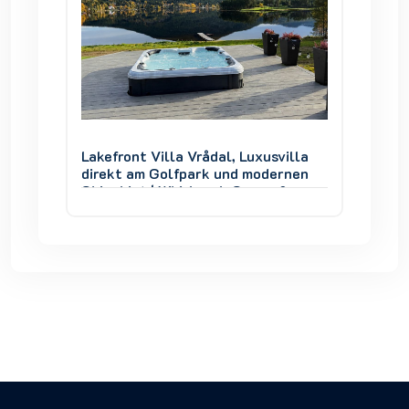
villa
Lakefront Villa Vrådal, Luxusvilla
Lakefro
ernen
direkt am Golfpark und modernen
direkt
 &
Skigebiet | Whirlpool, Sauna &
Skigebi
Seeblick
Seebli