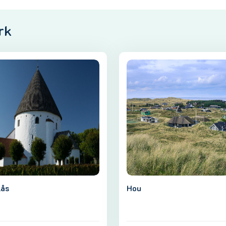
rk
ås
Hou