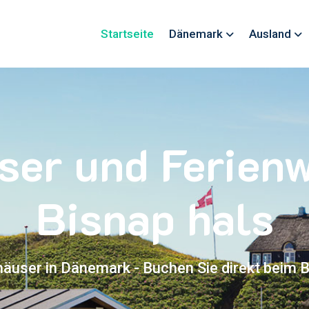
Startseite
Dänemark
Ausland
ser und Ferie
Bisnap hals
häuser in Dänemark - Buchen Sie direkt beim B