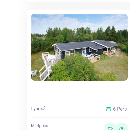
Lyngså
6 Pers.
Mietpreis