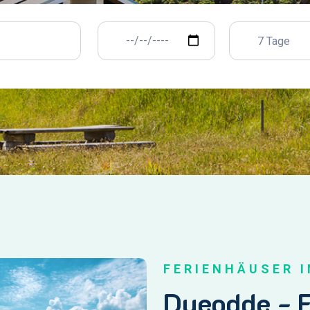
7 Tage
FERIENHÄUSER 
Dueodde - E