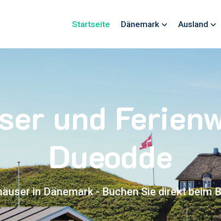
Startseite
Dänemark
Ausland
ser und Ferie
Dueodde
häuser in Dänemark - Buchen Sie direkt beim B