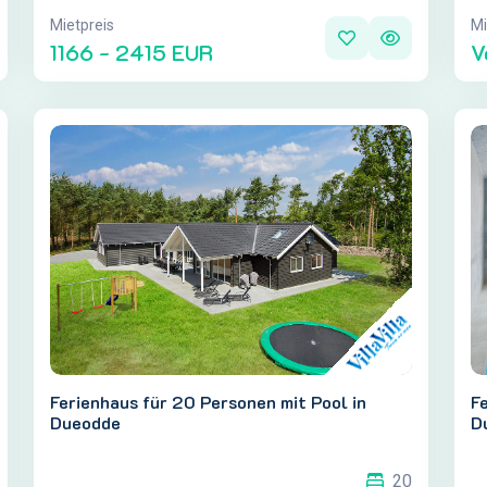
Mietpreis
Mi
1166 - 2415 EUR
V
Ferienhaus für 20 Personen mit Pool in
Fe
Dueodde
D
20