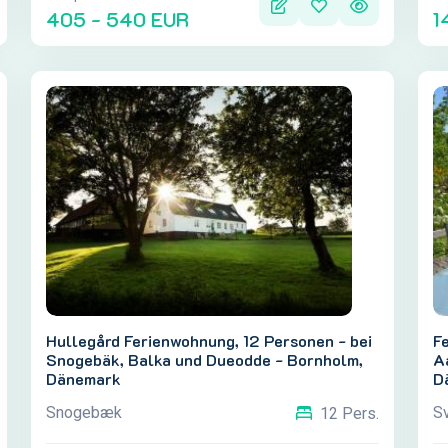
405 - 540 EUR
1
Hullegård Ferienwohnung, 12 Personen - bei
F
Snogebäk, Balka und Dueodde - Bornholm,
A
Dänemark
D
Snogebæk
S
12 Pers.