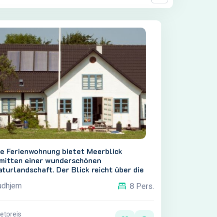
ie Ferienwohnung bietet Meerblick
nmitten einer wunderschönen
turlandschaft. Der Blick reicht über die
cht von Salene bis zu den Felsen
udhjem
8 Pers.
estestenene bei Gudhjem, mit Christiansø
m Hintergrund. Die Ferienwohnungen
ehören zur Anlage KrølleBølle
etpreis