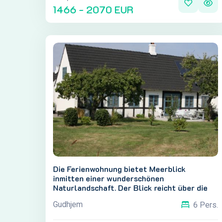
1466 - 2070 EUR
Die Ferienwohnung bietet Meerblick
inmitten einer wunderschönen
Naturlandschaft. Der Blick reicht über die
Bucht Salene Bugt bis zu den Felsen
Gudhjem
6 Pers.
Hestestenene bei Gudhjem, mit Christiansø
im Hintergrund. Die Ferienwohnungen