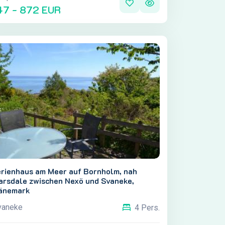
47 - 872 EUR
erienhaus am Meer auf Bornholm, nah
arsdale zwischen Nexö und Svaneke,
änemark
vaneke
4 Pers.