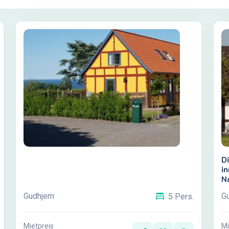
D
i
Na
Bu
Gudhjem
G
5 Pers.
H
i
g
Mietpreis
Mi