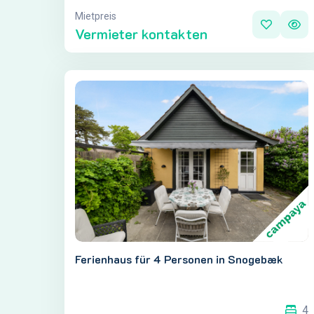
gehören zu KrølleBølleGolf.d
Mietpreis
Vermieter kontakten
Ferienhaus für 4 Personen in Snogebæk
4