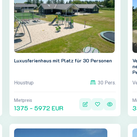
Luxusferienhaus mit Platz für 30 Personen
Ve
n
P
G
Houstrup
V
30 Pers.
R
vi
Mietpreis
Mi
1375 - 5972 EUR
3