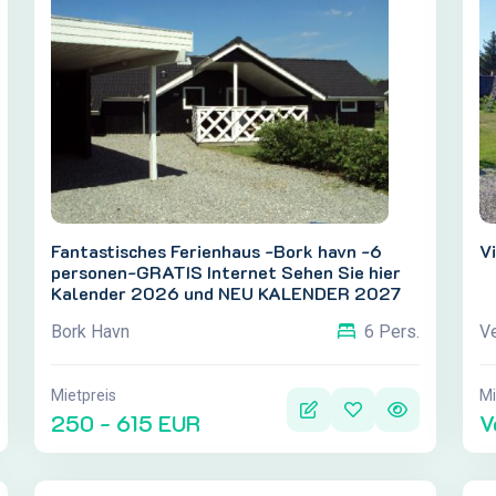
Fantastisches Ferienhaus -Bork havn -6
Vi
personen-GRATIS Internet Sehen Sie hier
Kalender 2026 und NEU KALENDER 2027
auf mein HOMEPAGE: www.sommerhus-
Bork Havn
V
6 Pers.
borkhavn.dk
Mietpreis
Mi
250 - 615 EUR
V