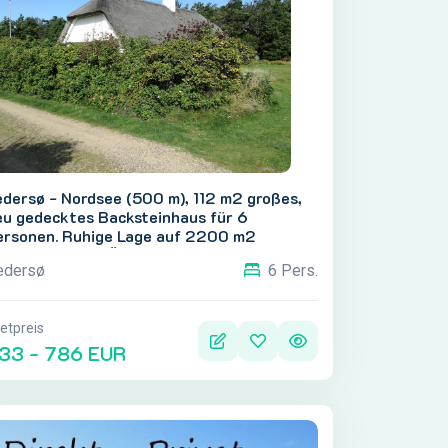
dersø - Nordsee (500 m), 112 m2 großes,
eu gedecktes Backsteinhaus für 6
ersonen. Ruhige Lage auf 2200 m2
rundstück, mit Überdachung und großer
edersø
6 Pers.
asenfläche vor dem Haus. Möglichkeit
eler Aktivitäten auf dem Gelände.
etpreis
33 - 786 EUR