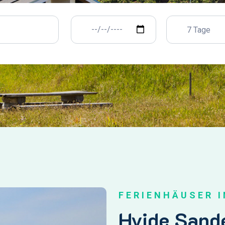
7 Tage
FERIENHÄUSER 
Hvide Sande