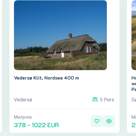
Vedersø Klit, Nordsee 400 m
H
w
P
Vedersø
S
5 Pers.
Mietpreis
Mi
378 - 1022 EUR
2