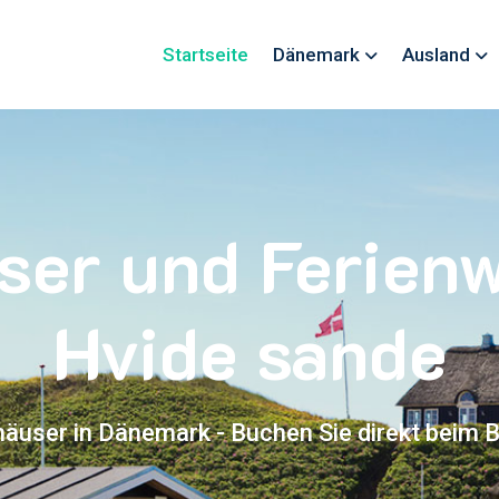
Startseite
Dänemark
Ausland
ser und Ferie
Hvide sande
häuser in Dänemark - Buchen Sie direkt beim B