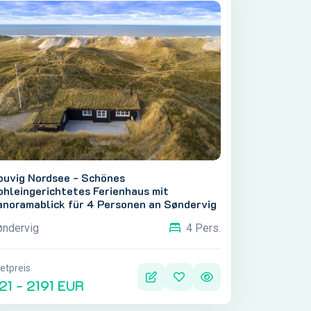
ouvig Nordsee - Schönes
ohleingerichtetes Ferienhaus mit
anoramablick für 4 Personen an Søndervig
øndervig
4 Pers.
etpreis
21 - 2191 EUR