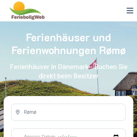
Ferienhäuser und
Ferienwohnungen Rømø
Ferienhäuser in Dänemark - Buchen Sie
direkt beim Besitzer